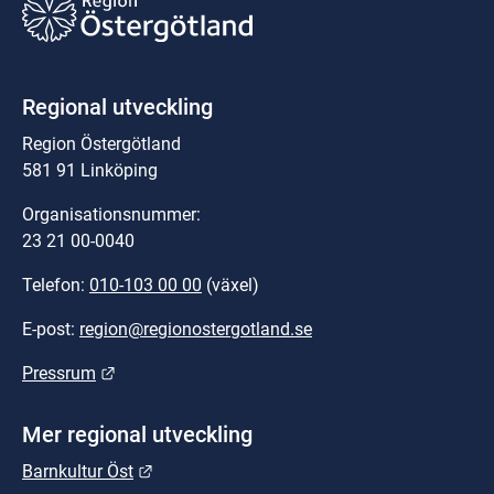
Regional utveckling
Region Östergötland
581 91 Linköping
Organisationsnummer:
23 21 00-0040
Telefon: 
010-103 00 00
 (växel)
E-post: 
region@regionostergotland.se
Länk till annan webbplats.
Pressrum
Mer regional utveckling
Länk till annan webbplats.
Barnkultur Öst