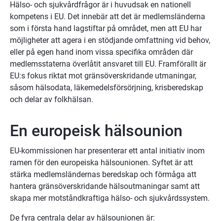
Hälso- och sjukvårdfrågor är i huvudsak en nationell 
kompetens i EU. Det innebär att det är medlemsländerna 
som i första hand lagstiftar på området, men att EU har 
möjligheter att agera i en stödjande omfattning vid behov, 
eller på egen hand inom vissa specifika områden där 
medlemsstaterna överlåtit ansvaret till EU. Framförallt är 
EU:s fokus riktat mot gränsöverskridande utmaningar, 
såsom hälsodata, läkemedelsförsörjning, krisberedskap 
och delar av folkhälsan.
En europeisk hälsounion
EU-kommissionen har presenterar ett antal initiativ inom 
ramen för den europeiska hälsounionen. Syftet är att 
stärka medlemsländernas beredskap och förmåga att 
hantera gränsöverskridande hälsoutmaningar samt att 
skapa mer motståndkraftiga hälso- och sjukvårdssystem.
De fyra centrala delar av hälsounionen är: