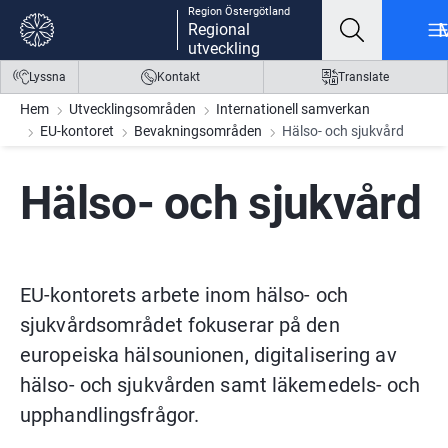
Region Östergötland
Gå till innehåll
Gå till meny
Gå till sidfot
Regional
utveckling
Lyssna
Kontakt
Translate
Hem
Utvecklingsområden
Internationell samverkan
EU-kontoret
Bevakningsområden
Hälso- och sjukvård
Hälso- och sjukvård
EU-kontorets arbete inom hälso- och 
sjukvårdsområdet fokuserar på den 
europeiska hälsounionen, digitalisering av 
hälso- och sjukvården samt läkemedels- och 
upphandlingsfrågor.