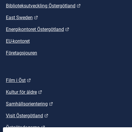
Länk till annan webbplat
Biblioteksutveckling Östergötland
Länk till annan webbplats.
East Sweden
Länk till annan webbplats.
Energikontoret Östergötland
EU-kontoret
Företagsjouren
Länk till annan webbplats.
Film i Öst
Länk till annan webbplats.
Kultur för äldre
Länk till annan webbplats.
Samhällsorientering
Länk till annan webbplats.
Visit Östergötland
Länk till annan webbplats.
Östgötadagarna