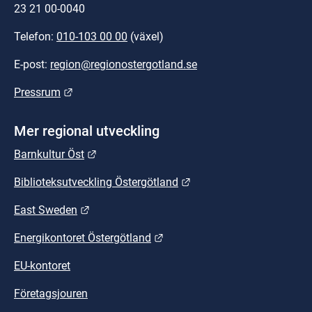
23 21 00-0040
Telefon: 
010-103 00 00
 (växel)
E-post: 
region@regionostergotland.se
Länk till annan webbplats.
Pressrum
Mer regional utveckling
Länk till annan webbplats.
Barnkultur Öst
Länk till annan webbplat
Biblioteksutveckling Östergötland
Länk till annan webbplats.
East Sweden
Länk till annan webbplats.
Energikontoret Östergötland
EU-kontoret
Företagsjouren