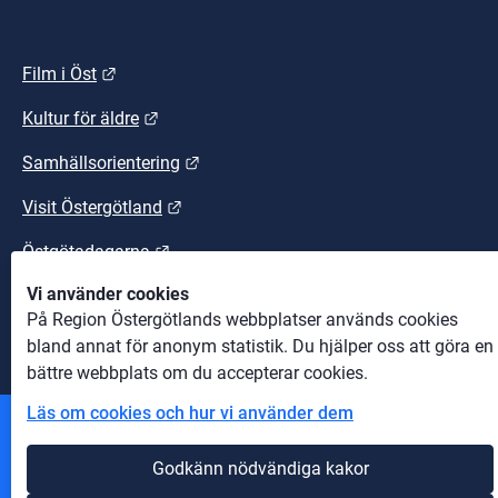
Länk till annan webbplats.
Film i Öst
Länk till annan webbplats.
Kultur för äldre
Länk till annan webbplats.
Samhällsorientering
Länk till annan webbplats.
Visit Östergötland
Länk till annan webbplats.
Östgötadagarna
Vi använder cookies
Länk till annan webbplats.
Östgötaleden
På Region Östergötlands webbplatser används cookies
bland annat för anonym statistik. Du hjälper oss att göra en
bättre webbplats om du accepterar cookies.
Läs om cookies och hur vi använder dem
Andra webbplatser
Godkänn nödvändiga kakor