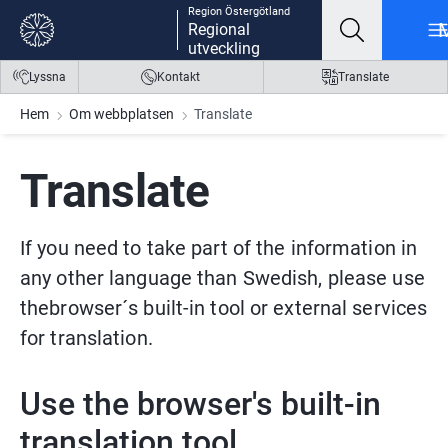
Region Östergötland
Gå till innehåll
Gå till meny
Gå till sidfot
Regional
utveckling
Lyssna
Kontakt
Translate
Hem
Om webbplatsen
Translate
Translate
If you need to take part of the information in 
any other language than Swedish, please use 
thebrowser´s built-in tool or external services 
for translation.
Use the browser's built-in 
translation tool