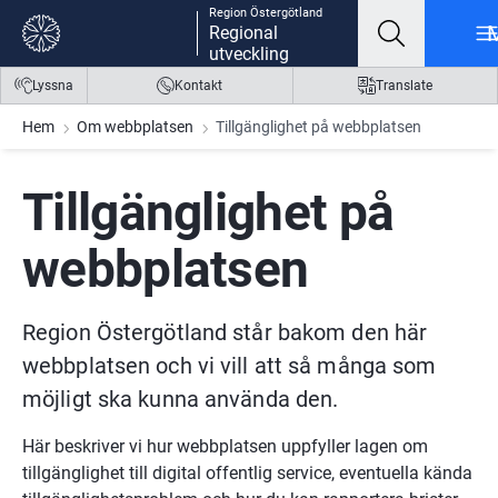
Region Östergötland
Gå till innehåll
Gå till meny
Gå till sidfot
Regional
utveckling
Lyssna
Kontakt
Translate
Hem
Om webbplatsen
Tillgänglighet på webbplatsen
Tillgänglighet på 
webbplatsen
Region Östergötland står bakom den här 
webbplatsen och vi vill att så många som 
möjligt ska kunna använda den.
Här beskriver vi hur webbplatsen uppfyller lagen om 
tillgänglighet till digital offentlig service, eventuella kända 