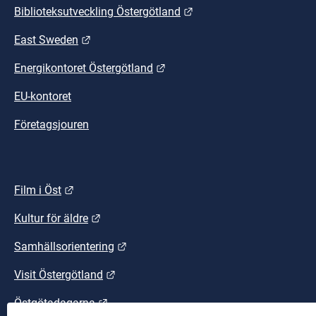
Länk till annan webbplat
Biblioteksutveckling Östergötland
Länk till annan webbplats.
East Sweden
Länk till annan webbplats.
Energikontoret Östergötland
EU-kontoret
Företagsjouren
Länk till annan webbplats.
Film i Öst
Länk till annan webbplats.
Kultur för äldre
Länk till annan webbplats.
Samhällsorientering
Länk till annan webbplats.
Visit Östergötland
Länk till annan webbplats.
Östgötadagarna