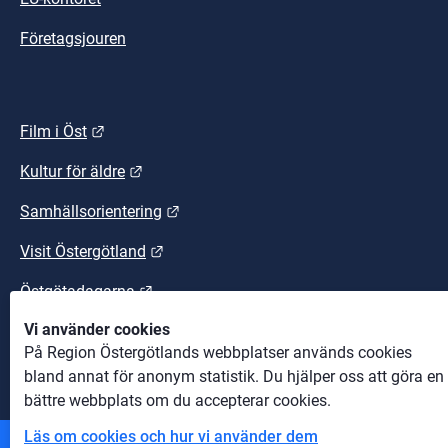
Företagsjouren
Länk till annan webbplats.
Film i Öst
Länk till annan webbplats.
Kultur för äldre
Länk till annan webbplats.
Samhällsorientering
Länk till annan webbplats.
Visit Östergötland
Länk till annan webbplats.
Östgötadagarna
Vi använder cookies
Länk till annan webbplats.
Östgötaleden
På Region Östergötlands webbplatser används cookies
bland annat för anonym statistik. Du hjälper oss att göra en
bättre webbplats om du accepterar cookies.
Läs om cookies och hur vi använder dem