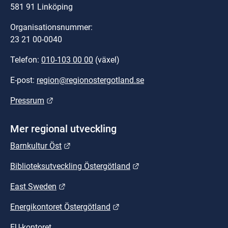
581 91 Linköping
Organisationsnummer:
23 21 00-0040
Telefon: 
010-103 00 00
 (växel)
E-post: 
region@regionostergotland.se
Länk till annan webbplats.
Pressrum
Mer regional utveckling
Länk till annan webbplats.
Barnkultur Öst
Länk till annan webbplat
Biblioteksutveckling Östergötland
Länk till annan webbplats.
East Sweden
Länk till annan webbplats.
Energikontoret Östergötland
EU-kontoret