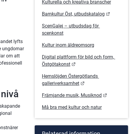
Kulturella och kreativa branscher
Länk till a
Barnkultur Öst, utbudskatalog
ScenGalej – utbudsdag för 
scenkonst
andet lyfts 
Kultur inom äldreomsorg
 ge ungdomar 
ar om att 
Digital plattform för bild och form, 
fessionell 
Länk till annan webbplats.
Östgötakonst
Hemslöjden Östergötlands 
Länk till annan webbpla
galleriverksamhet
 nivå
Länk till an
Främjande musik, Musiknod
 skapande 
Må bra med kultur och natur
ional 
nstnärer 
Relaterad information