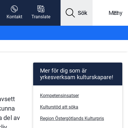
Sök
Meny
Kontakt
Translate
Mer för dig som är
yrkesverksam kulturskapare!
Kompetensinsatser
vsett 
Kulturstöd att söka
kunna 
 del av 
Region Östergötlands Kulturpris
iv 