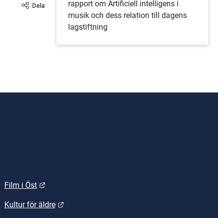
rapport om Artificiell intelligens i 
Dela
musik och dess relation till dagens 
lagstiftning
Länk till annan webbplats.
Film i Öst
.
Länk till annan webbplats.
Kultur för äldre