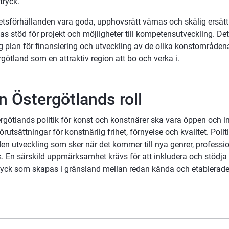
tryck.
etsförhållanden vara goda, upphovsrätt värnas och skälig ersättn
as stöd för projekt och möjligheter till kompetensutveckling. Det
g plan för finansiering och utveckling av de olika konstområdena
götland som en attraktiv region att bo och verka i.
n Östergötlands roll
rgötlands politik för konst och konstnärer ska vara öppen och i
rutsättningar för konstnärlig frihet, förnyelse och kvalitet. Polit
den utveckling som sker när det kommer till nya genrer, professio
k. En särskild uppmärksamhet krävs för att inkludera och stödja 
ryck som skapas i gränsland mellan redan kända och etablerade 