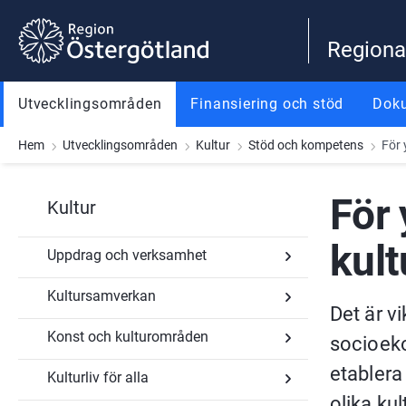
Gå till innehåll
Gå till meny
Gå till sidfot
Regiona
Utvecklingsområden
Finansiering och stöd
Dok
Hem
Utvecklingsområden
Kultur
Stöd och kompetens
För
För
Kultur
kul
Uppdrag och verksamhet
Kultursamverkan
Undersidor
Det är vi
för
Uppdrag
Konst och kulturområden
Undersidor
socioeko
och
för
verksamhet
Kultursamverkan
etablera 
Kulturliv för alla
Undersidor
för
olika kul