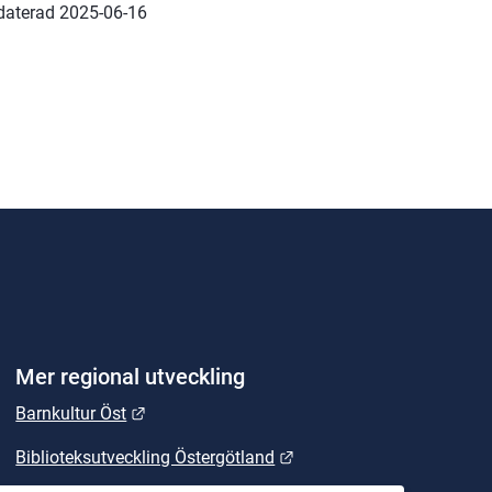
daterad 
2025-06-16
Mer regional utveckling
Länk till annan webbplats.
Barnkultur Öst
Länk till annan webbplats
Biblioteksutveckling Östergötland