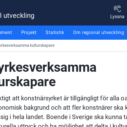
l utveckling
Lyssna
ument
Projekt
Statistik
Om regional utveckling
 yrkesverksamma kulturskapare
 yrkesverksamma 
turskapare
ktigt att konstnärsyrket är tillgängligt för alla oa
nomisk bakgrund och att fler konstnärer ska 
sig i hela landet. Boende i Sverige ska kunna ta
turella uttryck och ha möjlighet att delta i kulturl