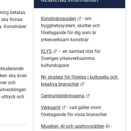
ing betalas. 
Länk till annan webbpla
Konstnärsguiden
 - om 
 ska finnas 
trygghetssystem, skatter och 
. Konstnärer 
företagande för dig som är 
yrkesverksam konstnär
Länk till annan webbplats.
KLYS
 – en samlad röst för 
Sveriges yrkesverksamma 
kulturskapare
nkluderande 
iken ska även 
Ny strategi för företag i kulturella och 
ner och 
Länk till annan webbpl
kreativa branscher
utvecklingen 
Länk till annan web
Centrumbildningarna
uttryck och 
Länk till annan webbplats.
Verksamt
 - vad gäller inom 
företagande för vissa branscher
pdf, 6.6 M
Musiken, AI och upphovsrätten
 - 