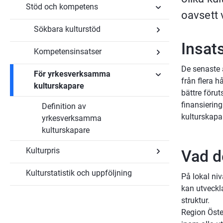
Konst
Stöd och kompetens
Undersidor
och
oavsett 
för
kulturområden
Kulturliv
Sökbara kulturstöd
Undersidor
för
för
alla
Insats
Stöd
Kompetensinsatser
Undersidor
och
för
kompetens
De senaste å
Sökbara
För yrkesverksamma
Undersidor
kulturstöd
från flera h
för
kulturskapare
Kompetensinsatser
bättre förut
Undersidor
finansiering
Definition av
för
För
kulturskapar
yrkesverksamma
yrkesverksamma
kulturskapare
kulturskapare
Kulturpris
Vad d
Kulturstatistik och uppföljning
Undersidor
På lokal niv
för
kan utveckl
Kulturpris
struktur.
Region Öster