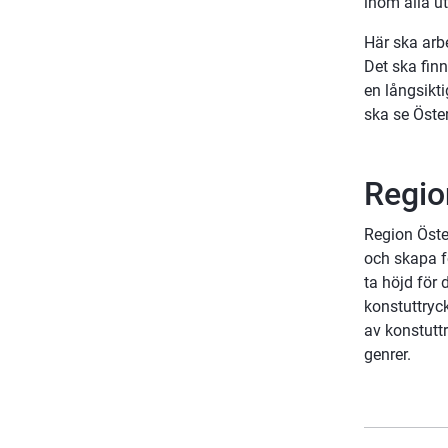
inom alla ut
Här ska arb
Det ska finn
en långsikti
ska se Öster
Regio
Region Öste
och skapa fö
ta höjd för 
konstuttryc
av konstutt
genrer.