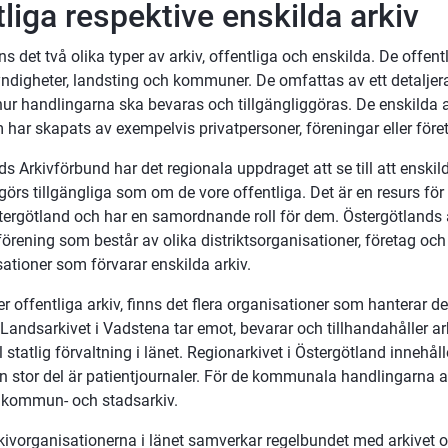
liga respektive enskilda arkiv
nns det två olika typer av arkiv, offentliga och enskilda. De offentl
ndigheter, landsting och kommuner. De omfattas av ett detaljerat
ur handlingarna ska bevaras och tillgängliggöras. De enskilda ar
har skapats av exempelvis privatpersoner, föreningar eller före
s Arkivförbund har det regionala uppdraget att se till att enskild
örs tillgängliga som om de vore offentliga. Det är en resurs för 
stergötland och har en samordnande roll för dem. Östergötlands 
 förening som består av olika distriktsorganisationer, företag och 
ationer som förvarar enskilda arkiv.
er offentliga arkiv, finns det flera organisationer som hanterar de
 Landsarkivet i Vadstena tar emot, bevarar och tillhandahåller ark
 statlig förvaltning i länet. Regionarkivet i Östergötland innehåller
en stor del är patientjournaler. För de kommunala handlingarna a
a kommun- och stadsarkiv.
rkivorganisationerna i länet samverkar regelbundet med arkivet o