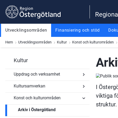
Gå till innehåll
Gå till meny
Gå till sidfot
Regiona
Utvecklingsområden
Finansiering och stöd
Dok
Hem
Utvecklingsområden
Kultur
Konst och kulturområden
Arki
Kultur
Uppdrag och verksamhet
Kultursamverkan
I Östergö
Undersidor
för
viktiga f
Uppdrag
Konst och kulturområden
Undersidor
och
för
struktur.
verksamhet
Kultursamverkan
Arkiv i Östergötland
Undersidor
för