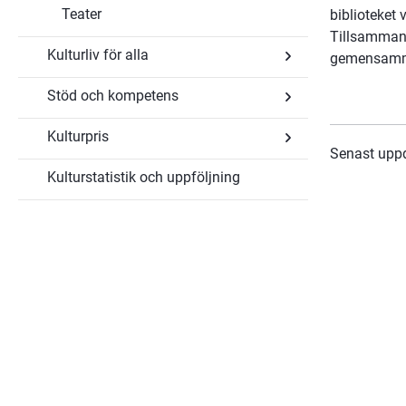
Museer
Teater
biblioteket
och
kulturarv
Tillsammans
Kulturliv för alla
gemensamma
Stöd och kompetens
Undersidor
för
Kulturliv
Kulturpris
Undersidor
för
Senast upp
för
alla
Stöd
Kulturstatistik och uppföljning
Undersidor
och
för
kompetens
Kulturpris