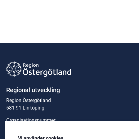
Regional utveckling
Region Östergötland
581 91 Linköping
Organisationsnummer:
23 21 00-0040
Vi använder cookies