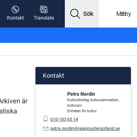
Sök
Meny
Kontakt
Translate
Kontakt
Petra Nordin
rkiven är 
Kulturstrateg, kultursamverkan,
kulturarv
tiska 
Enheten för kultur
Mobiltelefon:
010-103 65 14
E-
petra.nordin@regionostergotland.se
postadress: