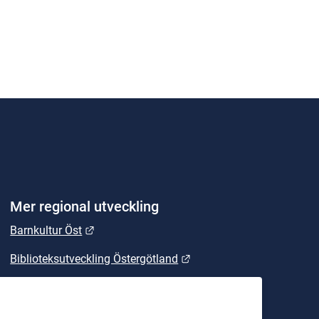
Mer regional utveckling
Länk till annan webbplats.
Barnkultur Öst
Länk till annan webbplats
Biblioteksutveckling Östergötland
Länk till annan webbplats.
East Sweden
Länk till annan webbplats.
Energikontoret Östergötland