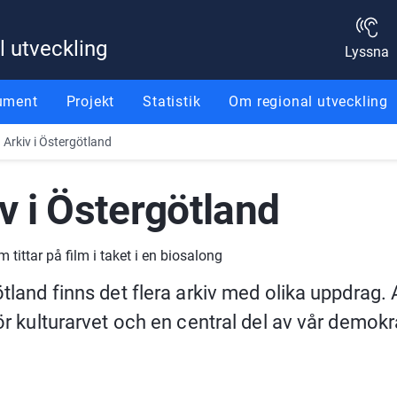
l utveckling
Lyssna
ument
Projekt
Statistik
Om regional utveckling
Arkiv i Östergötland
v i Östergötland
tland finns det flera arkiv med olika uppdrag. A
ör kulturarvet och en central del av vår demokra