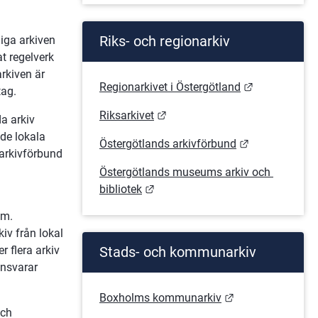
Riks- och regionarkiv
iga arkiven 
 regelverk 
kiven är 
Länk till an
Regionarkivet i Östergötland
tag.
Länk till annan webbplats.
Riksarkivet
a arkiv 
de lokala 
Länk till ann
Östergötlands arkivförbund
arkivförbund 
Östergötlands museums arkiv och 
Länk till annan webbplats.
bibliotek
m. 
iv från lokal 
Stads- och kommunarkiv
 flera arkiv 
nsvarar 
Länk till annan 
Boxholms kommunarkiv
ch 