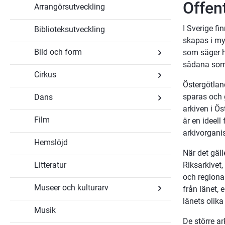
Konst
Offent
Arrangörsutveckling
och
kulturområden
I Sverige fi
Biblioteksutveckling
skapas i my
Bild och form
som säger h
sådana som 
Cirkus
Undersidor
för
Östergötland
Bild
sparas och g
Dans
Undersidor
och
för
form
arkiven i Ö
Cirkus
Film
är en ideell
Undersidor
för
arkivorganis
Dans
Hemslöjd
När det gäll
Litteratur
Riksarkivet,
och regional
Museer och kulturarv
från länet, 
länets olik
Musik
Undersidor
för
De större a