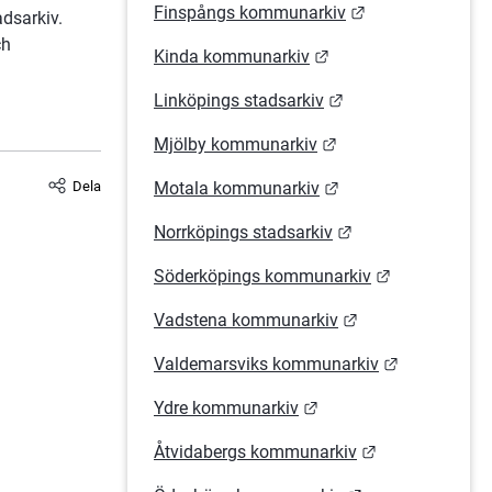
Länk till annan 
Finspångs kommunarkiv
sarkiv. 
h 
Länk till annan webb
Kinda kommunarkiv
Länk till annan web
Linköpings stadsarkiv
Länk till annan web
Mjölby kommunarkiv
Länk till annan web
Dela
Motala kommunarkiv
Länk till annan w
Norrköpings stadsarkiv
Länk till ann
Söderköpings kommunarkiv
Länk till annan w
Vadstena kommunarkiv
Länk till an
Valdemarsviks kommunarkiv
Länk till annan webbpl
Ydre kommunarkiv
Länk till anna
Åtvidabergs kommunarkiv