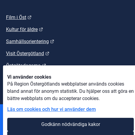
Länk till annan webbplats.
Film i Öst
Länk till annan webbplats.
Kultur för äldre
Länk till annan webbplats.
Samhällsorientering
Länk till annan webbplats.
Visit Östergötland
Länk till annan webbplats.
Östgötadagarna
Vi använder cookies
Länk till annan webbplats.
Östgötaleden
På Region Östergötlands webbplatser används cookies
bland annat för anonym statistik. Du hjälper oss att göra en
bättre webbplats om du accepterar cookies.
Läs om cookies och hur vi använder dem
Andra webbplatser
Godkänn nödvändiga kakor
Information om cookies