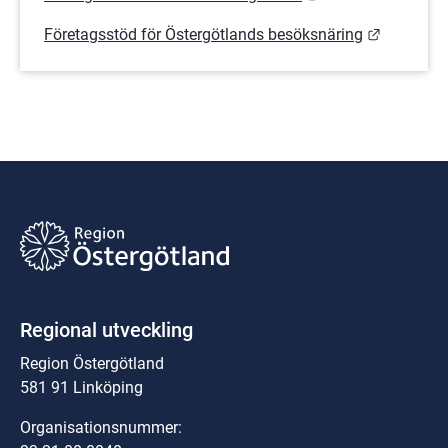
Länk till
Företagsstöd för Östergötlands besöksnäring
Regional utveckling
Region Östergötland
581 91 Linköping
Organisationsnummer: