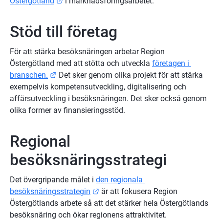
Länk till annan webbplats.
Östergötland
 i marknadsföringsarbetet.
Stöd till företag
För att stärka besöksnäringen arbetar Region 
Östergötland med att stötta och utveckla 
företagen i 
Länk till annan webbplats.
branschen.
 Det sker genom olika projekt för att stärka 
exempelvis kompetensutveckling, digitalisering och 
affärsutveckling i besöksnäringen. Det sker också genom 
olika former av finansieringsstöd. 
Regional 
besöksnäringsstrategi
Det övergripande målet i 
den regionala 
Länk till annan webbplats.
besöksnäringsstrategin
 är att fokusera Region 
Östergötlands arbete så att det stärker hela Östergötlands 
besöksnäring och ökar regionens attraktivitet.