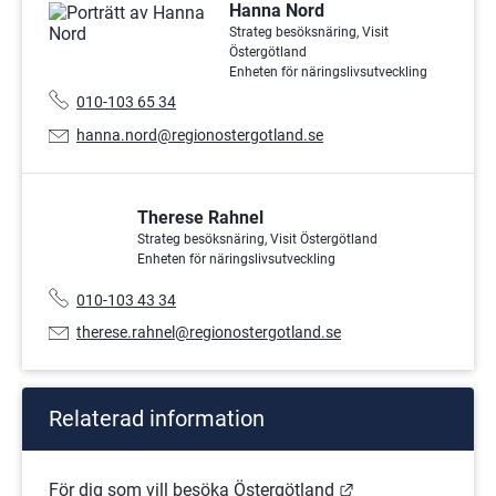
Hanna Nord
Strateg besöksnäring, Visit
Östergötland
Enheten för näringslivsutveckling
Telefonnummer:
010-103 65 34
E-
hanna.nord@regionostergotland.se
postadress:
Therese Rahnel
Strateg besöksnäring, Visit Östergötland
Enheten för näringslivsutveckling
Telefonnummer:
010-103 43 34
E-
therese.rahnel@regionostergotland.se
postadress:
Relaterad information
Länk till annan we
För dig som vill besöka Östergötland