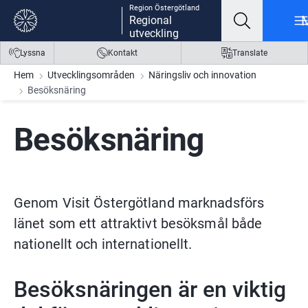
Region Östergötland
Gå till innehåll
Gå till meny
Gå till sidfot
Regional
utveckling
Lyssna
Kontakt
Translate
Hem
Utvecklingsområden
Näringsliv och innovation
Besöksnäring
Besöksnäring
Genom Visit Östergötland marknadsförs 
länet som ett attraktivt besöksmål både 
nationellt och internationellt.
Besöksnäringen är en viktig 