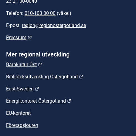
23 21 00-0040
Telefon: 
010-103 00 00
 (växel)
E-post: 
region@regionostergotland.se
Länk till annan webbplats.
Pressrum
Mer regional utveckling
Länk till annan webbplats.
Barnkultur Öst
Länk till annan webbplat
Biblioteksutveckling Östergötland
Länk till annan webbplats.
East Sweden
Länk till annan webbplats.
Energikontoret Östergötland
EU-kontoret
Företagsjouren