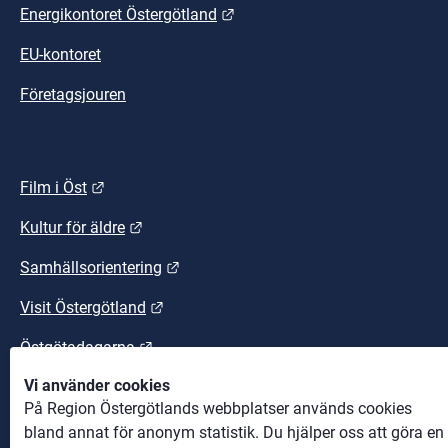
Länk till annan webbplats.
Energikontoret Östergötland
EU-kontoret
Företagsjouren
Länk till annan webbplats.
Film i Öst
Länk till annan webbplats.
Kultur för äldre
Länk till annan webbplats.
Samhällsorientering
Länk till annan webbplats.
Visit Östergötland
Länk till annan webbplats.
Östgötadagarna
Vi använder cookies
Länk till annan webbplats.
Östgötaleden
På Region Östergötlands webbplatser används cookies
bland annat för anonym statistik. Du hjälper oss att göra en