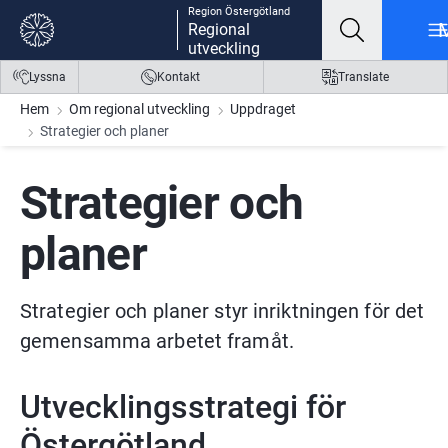
Region Östergötland
Gå till innehåll
Gå till meny
Gå till sidfot
Regional
utveckling
Lyssna
Kontakt
Translate
Hem
Om regional utveckling
Uppdraget
Strategier och planer
Strategier och 
planer
Strategier och planer styr inriktningen för det 
gemensamma arbetet framåt.
Utvecklingsstrategi för 
Östergötland