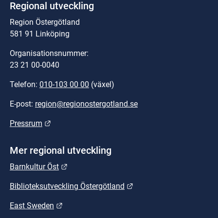
Regional utveckling
Region Östergötland
581 91 Linköping
Organisationsnummer:
23 21 00-0040
Telefon: 
010-103 00 00
 (växel)
E-post: 
region@regionostergotland.se
Länk till annan webbplats.
Pressrum
Mer regional utveckling
Länk till annan webbplats.
Barnkultur Öst
Länk till annan webbplat
Biblioteksutveckling Östergötland
Länk till annan webbplats.
East Sweden