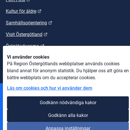
Länk till annan webbplats.
Kultur för äldre
Länk till annan webbplats.
Samhällsorientering
Länk till annan webbplats.
Visit Östergötland
Länk till annan webbplats.
Östgötadagarna
Vi använder cookies
Länk till annan webbplats.
Östgötaleden
På Region Östergötlands webbplatser används cookies
bland annat för anonym statistik. Du hjälper oss att göra en
bättre webbplats om du accepterar cookies.
Läs om cookies och hur vi använder dem
Andra webbplatser
Godkänn nödvändiga kakor
Information om cookies
Godkänn alla kakor
Om webbplatsen
Anpassa inställningar