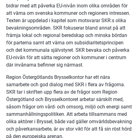
bidrar med att påverka EU-nivån inom olika områden för 
att värna om svenska kommuner och regioners intressen. 
Texten är uppdelad i kapitel som motsvarar SKR:s olika 
bevakningsområden. SKR fokuserar bland annat på att 
främja lokal och regional beredskap och minska bördan 
för parterna samt att värna om subsidiaritetsprincipen 
och det kommunala självstyret. SKR bevaka och påverka 
EU-nivån för att sätta regioner och kommuner i centrum 
där invånarna befinner sig närmast.
Region Östergötlands Brysselkontor har ett nära 
samarbete och god dialog med SKR i flera av frågorna. 
SKR tar i skriften upp flera av de frågor som Region 
Östergötland och Brysselkontoret arbetar särskilt med, 
såsom frågor om vård- och omsorg, miljö och energi samt 
sammanhållningspolitiken. Att arbeta tillsammans med 
olika aktörer i Bryssel, både vad gäller omvärldsbevakning 
och påverkansarbete, är av stor vikt för att få sin röst hörd 
på den europeiska arenan.