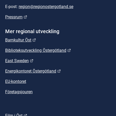
E-post: 
region@regionostergotland.se
Länk till annan webbplats.
Pressrum
Mer regional utveckling
Länk till annan webbplats.
Barnkultur Öst
Länk till annan webbplat
Biblioteksutveckling Östergötland
Länk till annan webbplats.
East Sweden
Länk till annan webbplats.
Energikontoret Östergötland
EU-kontoret
Företagsjouren
Länk till annan webbplats.
Film i Öst