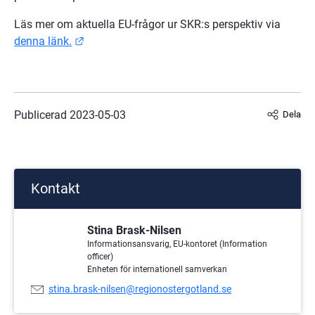
Läs mer om aktuella EU-frågor ur SKR:s perspektiv via 
Länk till annan webbplats.
denna länk.
Publicerad 
2023-05-03
Dela
Kontakt
Stina Brask-Nilsen
Informationsansvarig, EU-kontoret (Information
officer)
Enheten för internationell samverkan
E-
stina.brask-nilsen@regionostergotland.se
postadress: