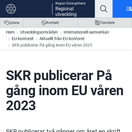
Region Östergötland
Gå till innehåll
Gå till meny
Gå till sidfot
Regional
utveckling
Lyssna
Kontakt
Translate
Hem
Utvecklingsområden
Internationell samverkan
EU-kontoret
Aktuellt från EU-kontoret
SKR publicerar På gång inom EU våren 2023
SKR publicerar På 
gång inom EU våren 
2023
SKR publicerar två gånger om året en skrift 