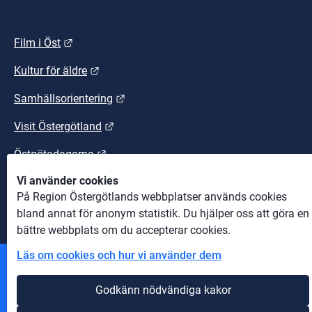
Länk till annan webbplats.
Film i Öst
Länk till annan webbplats.
Kultur för äldre
Länk till annan webbplats.
Samhällsorientering
Länk till annan webbplats.
Visit Östergötland
Länk till annan webbplats.
Östgötadagarna
Vi använder cookies
Länk till annan webbplats.
Östgötaleden
På Region Östergötlands webbplatser används cookies
bland annat för anonym statistik. Du hjälper oss att göra en
bättre webbplats om du accepterar cookies.
Läs om cookies och hur vi använder dem
Andra webbplatser
Godkänn nödvändiga kakor
Information om cookies