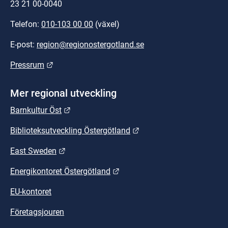
23 21 00-0040
Telefon: 
010-103 00 00
 (växel)
E-post: 
region@regionostergotland.se
Länk till annan webbplats.
Pressrum
Mer regional utveckling
Länk till annan webbplats.
Barnkultur Öst
Länk till annan webbplat
Biblioteksutveckling Östergötland
Länk till annan webbplats.
East Sweden
Länk till annan webbplats.
Energikontoret Östergötland
EU-kontoret
Företagsjouren