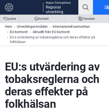
Region Östergötland
Gå till innehåll
Gå till meny
Gå till sidfot
Regional
utveckling
Lyssna
Kontakt
Translate
Hem
Utvecklingsområden
Internationell samverkan
EU-kontoret
Aktuellt från EU-kontoret
EU:s utvärdering av tobaksreglerna och deras effekter på
folkhälsan
EU:s utvärdering av 
tobaksreglerna och 
deras effekter på 
folkhälsan