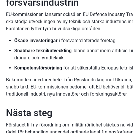
försvarsindustrin
EU-kommissionen lanserar också en EU Defence Industry Tr
ska stödja utvecklingen av ny teknik och stärka industrins i
Färdplanen lyfter fyra huvudsakliga områden:
Ökade investeringar
 i försvarsrelaterade företag.
Snabbare teknikutveckling
, bland annat inom artificiell i
drönare och rymdteknik.
Kompetensförsörjning
 för att säkerställa Europas tekni
Bakgrunden är erfarenheter från Rysslands krig mot Ukraina, d
snabb takt. EU-kommissionen bedömer att EU behöver bli bät
traditionell industri, nya innovatörer och forskningsaktörer.
Nästa steg
Förslaget till ny förordning om militär rörlighet skickas nu vi
rådet för behandling under det ordinarie lagstiftningsförfara