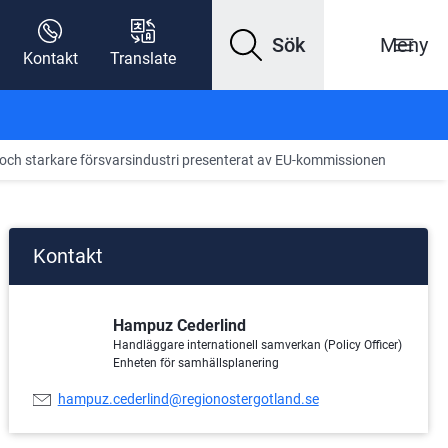
Sök
Meny
Kontakt
Translate
t och starkare försvarsindustri presenterat av EU-kommissionen
Kontakt
Hampuz Cederlind
Handläggare internationell samverkan (Policy Officer)
Enheten för samhällsplanering
E-
hampuz.cederlind@regionostergotland.se
postadress: