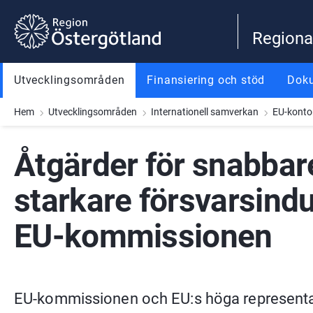
Gå till innehåll
Gå till meny
Gå till sidfot
Regiona
Utvecklingsområden
Finansiering och stöd
Dok
Hem
Utvecklingsområden
Internationell samverkan
EU-konto
Åtgärder för snabbare 
starkare försvarsindu
EU-kommissionen
EU-kommissionen och EU:s höga representant 