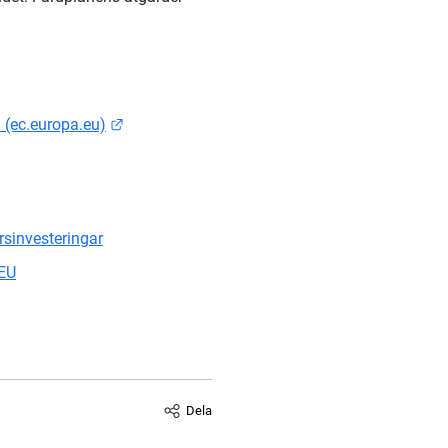
Länk till annan webbplats.
(ec.europa.eu)
rsinvesteringar
 EU
Dela