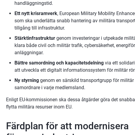
handläggningstid.
Ett nytt krisramverk
, European Military Mobility Enhan
som ska underlätta snabb hantering av militära transporter
tillgång till infrastruktur.
Stärktinfrastruktur
 genom investeringar i utpekade militär
klara både civil och militär trafik, cybersäkerhet, energifö
anläggningar.
Bättre samordning och kapacitetsdelning
 via ett solida
att utveckla ett digitalt informationssystem för militär rör
Ny styrning
 genom en särskild transportgrupp för militär r
samordnare i varje medlemsland.
Enligt EU-kommissionen ska dessa åtgärder göra det snabbare
flytta militära resurser inom EU.
Färdplan för att modernisera 