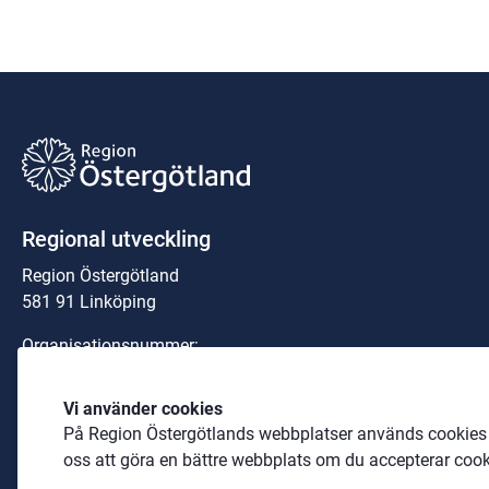
Regional utveckling
Region Östergötland
581 91 Linköping
Organisationsnummer:
23 21 00-0040
Vi använder cookies
Telefon: 
010-103 00 00
 (växel)
På Region Östergötlands webbplatser används cookies b
E-post: 
region@regionostergotland.se
oss att göra en bättre webbplats om du accepterar cook