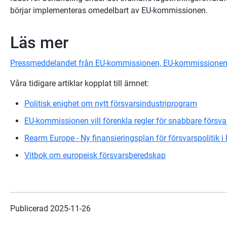
börjar implementeras omedelbart av EU-kommissionen.
Läs mer
Pressmeddelandet från EU-kommissionen, EU-kommissionen 
Våra tidigare artiklar kopplat till ämnet:
Politisk enighet om nytt försvarsindustriprogram
EU-kommissionen vill förenkla regler för snabbare försva
Rearm Europe - Ny finansieringsplan för försvarspolitik i
Vitbok om europeisk försvarsberedskap
Publicerad 
2025-11-26