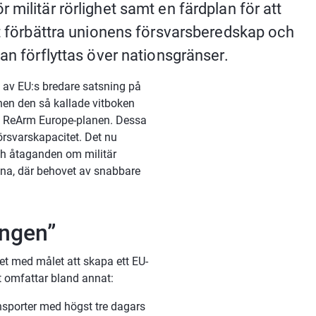
militär rörlighet samt en färdplan för att 
tt förbättra unionens försvarsberedskap och 
kan förflyttas över nationsgränser.
l av EU:s bredare satsning på 
n den så kallade vitboken 
 ReArm Europe-planen. Dessa 
örsvarskapacitet. Det nu 
ch åtaganden om militär 
ina, där behovet av snabbare 
engen”
et med målet att skapa ett EU-
t omfattar bland annat:
nsporter med högst tre dagars 