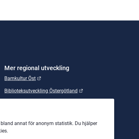
Mer regional utveckling
Länk till annan webbplats.
Barnkultur Öst
Länk till annan webbplats
Biblioteksutveckling Östergötland
Länk till annan webbplats.
East Sweden
Länk till annan webbplats.
Energikontoret Östergötland
land annat för anonym statistik. Du hjälper
EU-kontoret
ies.