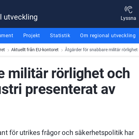
l utveckling
Lyssna
ument
Projekt
Statistik
Om regional utveckling
ret
Aktuellt från EU-kontoret
Åtgärder för snabbare militär rörlighe
militär rörlighet och 
stri presenterat av 
för utrikes frågor och säkerhetspolitik har 