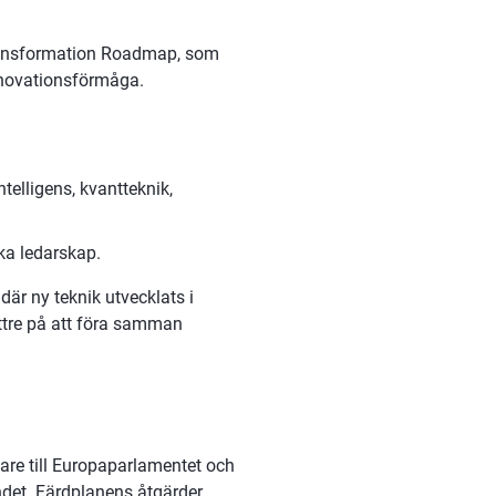
ansformation Roadmap, som 
nnovationsförmåga. 
ntelligens, kvantteknik, 
ska ledarskap.
är ny teknik utvecklats i 
tre på att föra samman 
dare till Europaparlamentet och 
ndet. Färdplanens åtgärder 