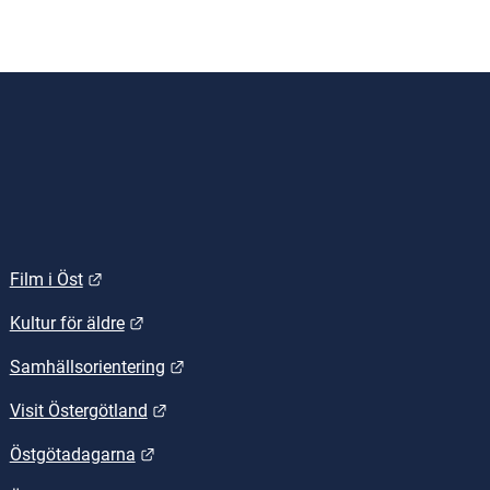
Länk till annan webbplats.
Film i Öst
.
Länk till annan webbplats.
Kultur för äldre
Länk till annan webbplats.
Samhällsorientering
Länk till annan webbplats.
Visit Östergötland
Länk till annan webbplats.
Östgötadagarna