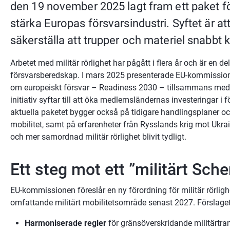
den 19 november 2025 lagt fram ett paket för 
stärka Europas försvarsindustri. Syftet är a
säkerställa att trupper och materiel snabbt 
Arbetet med militär rörlighet har pågått i flera år och är en de
försvarsberedskap. I mars 2025 presenterade EU-kommissione
om europeiskt försvar – Readiness 2030 – tillsammans med
initiativ syftar till att öka medlemsländernas investeringar i f
aktuella paketet bygger också på tidigare handlingsplaner o
mobilitet, samt på erfarenheter från Rysslands krig mot Ukra
och mer samordnad militär rörlighet blivit tydligt.
Ett steg mot ett ”militärt Sch
EU-kommissionen föreslår en ny förordning för militär rörligh
omfattande militärt mobilitetsområde senast 2027. Förslage
Harmoniserade regler
 för gränsöverskridande militärtra