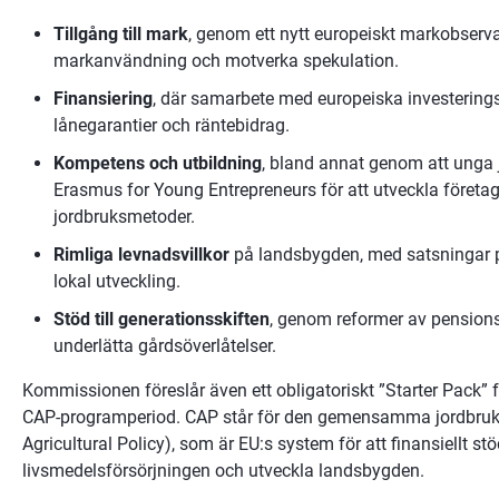
Tillgång till mark
, genom ett nytt europeiskt markobserv
markanvändning och motverka spekulation.
Finansiering
, där samarbete med europeiska investerings
lånegarantier och räntebidrag.
Kompetens och utbildning
, bland annat genom att unga jo
Erasmus for Young Entrepreneurs för att utveckla företag
jordbruksmetoder.
Rimliga levnadsvillkor
 på landsbygden, med satsningar på
lokal utveckling.
Stöd till generationsskiften
, genom reformer av pensions- 
underlätta gårdsöverlåtelser.
Kommissionen föreslår även ett obligatoriskt ”Starter Pack” f
CAP-programperiod. CAP står för den gemensamma jordbruk
Agricultural Policy), som är EU:s system för att finansiellt stö
livsmedelsförsörjningen och utveckla landsbygden.