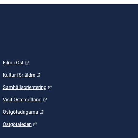
Länk till annan webbplats.
Film i Öst
.
Länk till annan webbplats.
Kultur för äldre
Länk till annan webbplats.
Samhällsorientering
Länk till annan webbplats.
Visit Östergötland
Länk till annan webbplats.
Östgötadagarna
Länk till annan webbplats.
Östgötaleden