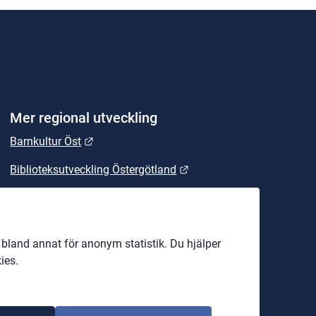
Mer regional utveckling
Länk till annan webbplats.
Barnkultur Öst
Länk till annan webbplats
Biblioteksutveckling Östergötland
Länk till annan webbplats.
East Sweden
Länk till annan webbplats.
Energikontoret Östergötland
land annat för anonym statistik. Du hjälper
EU-kontoret
ies.
Företagsjouren