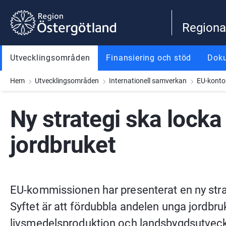
Gå till innehåll
Gå till meny
Gå till sidfot
Regiona
Utvecklingsområden
Finansiering och stöd
Dok
Hem
Utvecklingsområden
Internationell samverkan
EU-konto
Ny strategi ska locka f
jordbruket
EU-kommissionen har presenterat en ny strat
Syftet är att fördubbla andelen unga jordbruk
livsmedelsproduktion och landsbygdsutveck