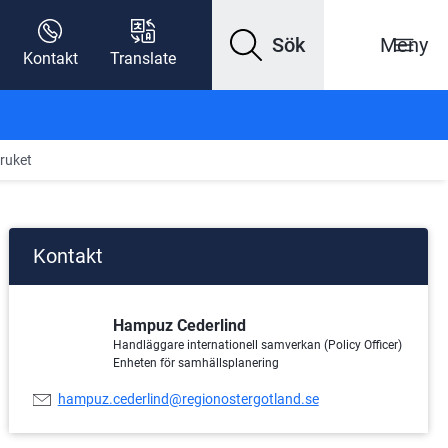
Sök
Meny
Kontakt
Translate
bruket
Kontakt
Hampuz Cederlind
Handläggare internationell samverkan (Policy Officer)
Enheten för samhällsplanering
E-
hampuz.cederlind@regionostergotland.se
postadress: