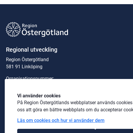
Regional utveckling
Region Östergötland
581 91 Linköping
Organisationsnummer:
23 21 00-0040
Vi använder cookies
Telefon: 
010-103 00 00
 (växel)
På Region Östergötlands webbplatser används cookies b
E-post: 
region@regionostergotland.se
oss att göra en bättre webbplats om du accepterar cook
Läs om cookies och hur vi använder dem
Länk till annan webbplats.
Pressrum