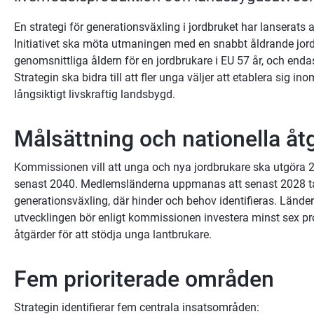
En strategi för generationsväxling i jordbruket har lanserats
Initiativet ska möta utmaningen med en snabbt åldrande jordb
genomsnittliga åldern för en jordbrukare i EU 57 år, och endas
Strategin ska bidra till att fler unga väljer att etablera sig i
långsiktigt livskraftig landsbygd.
Målsättning och nationella åt
Kommissionen vill att unga och nya jordbrukare ska utgöra 24
senast 2040. Medlemsländerna uppmanas att senast 2028 ta f
generationsväxling, där hinder och behov identifieras. Länder s
utvecklingen bör enligt kommissionen investera minst sex pro
åtgärder för att stödja unga lantbrukare.
Fem prioriterade områden
Strategin identifierar fem centrala insatsområden: