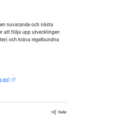
den nuvarande och nästa 
tt följa upp utvecklingen 
er) och kräva regelbundna 
Länk till annan webbplats.
a.eu)
Dela