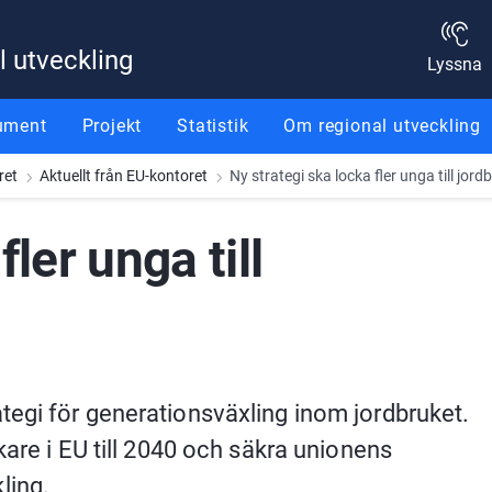
l utveckling
Lyssna
ument
Projekt
Statistik
Om regional utveckling
ret
Aktuellt från EU-kontoret
Ny strategi ska locka fler unga till jord
ler unga till 
egi för generationsväxling inom jordbruket. 
are i EU till 2040 och säkra unionens 
ling.