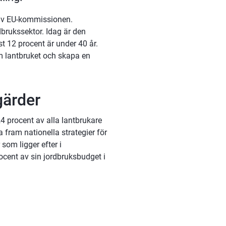
 av EU-kommissionen. 
rukssektor. Idag är den 
t 12 procent är under 40 år. 
nom lantbruket och skapa en 
gärder
 procent av alla lantbrukare 
ram nationella strategier för 
om ligger efter i 
cent av sin jordbruksbudget i 