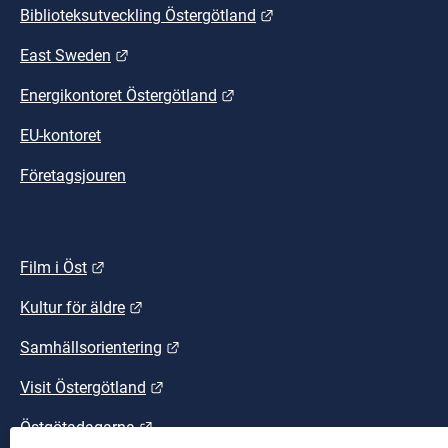
Länk till annan webbplat
Biblioteksutveckling Östergötland
Länk till annan webbplats.
East Sweden
Länk till annan webbplats.
Energikontoret Östergötland
EU-kontoret
Företagsjouren
Länk till annan webbplats.
Film i Öst
Länk till annan webbplats.
Kultur för äldre
Länk till annan webbplats.
Samhällsorientering
Länk till annan webbplats.
Visit Östergötland
Länk till annan webbplats.
Östgötadagarna