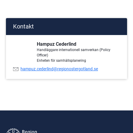
Kontakt
Hampuz Cederlind
Handläggare internationell samverkan (Policy
Officer)
Enheten för samhällsplanering
E-
hampuz.cederlind@regionostergotland.se
postadress: