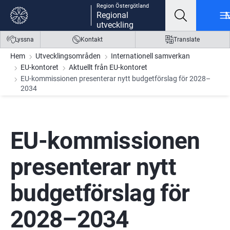
Region Östergötland
Gå till innehåll
Gå till meny
Gå till sidfot
Regional
utveckling
Lyssna
Kontakt
Translate
Hem
Utvecklingsområden
Internationell samverkan
EU-kontoret
Aktuellt från EU-kontoret
EU-kommissionen presenterar nytt budgetförslag för 2028–
2034
EU-kommissionen 
presenterar nytt 
budgetförslag för 
2028–2034