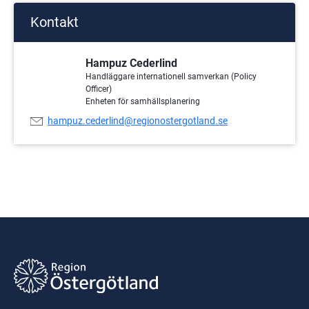
Kontakt
Hampuz Cederlind
Handläggare internationell samverkan (Policy
Officer)
Enheten för samhällsplanering
E-
hampuz.cederlind@regionostergotland.se
postadress: