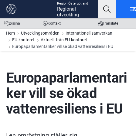
Region Östergötland
Gå till innehåll
Gå till meny
Gå till sidfot
Regional
utveckling
Lyssna
Kontakt
Translate
Hem
Utvecklingsområden
Internationell samverkan
EU-kontoret
Aktuellt från EU-kontoret
Europaparlamentariker vill se ökad vattenresiliens i EU
Europaparlamentari
ker vill se ökad 
vattenresiliens i EU
I en omröstning ställer sig 