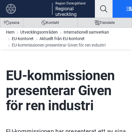
Region Östergötland
Gå till innehåll
Gå till meny
Gå till sidfot
Regional
utveckling
Lyssna
Kontakt
Translate
Hem
Utvecklingsområden
Internationell samverkan
EU-kontoret
Aktuellt från EU-kontoret
EU-kommissionen presenterar Given för ren industri
EU-kommissionen 
presenterar Given 
för ren industri
EU-kommissionen har presenterat ett av sina 