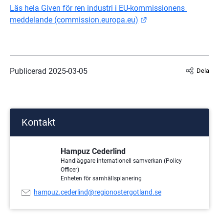
Läs hela Given för ren industri i EU-kommissionens 
Länk till annan webb
meddelande (commission.europa.eu)
Publicerad 
2025-03-05
Dela
Kontakt
Hampuz Cederlind
Handläggare internationell samverkan (Policy
Officer)
Enheten för samhällsplanering
E-
hampuz.cederlind@regionostergotland.se
postadress: