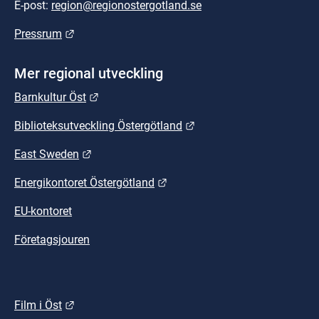
E-post: 
region@regionostergotland.se
Länk till annan webbplats.
Pressrum
Mer regional utveckling
Länk till annan webbplats.
Barnkultur Öst
Länk till annan webbplat
Biblioteksutveckling Östergötland
Länk till annan webbplats.
East Sweden
Länk till annan webbplats.
Energikontoret Östergötland
EU-kontoret
Företagsjouren
Länk till annan webbplats.
Film i Öst