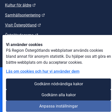
Länk till annan webbplats.
Kultur för äldre
Länk till annan webbplats.
Samhällsorientering
Länk till annan webbplats.
Visit Östergötland
Länk till annan webbplats.
Östgötadagarna
Vi använder cookies
Länk till annan webbplats.
Östgötaleden
På Region Östergötlands webbplatser används cookies
bland annat för anonym statistik. Du hjälper oss att göra en
bättre webbplats om du accepterar cookies.
Läs om cookies och hur vi använder dem
Andra webbplatser
Godkänn nödvändiga kakor
Information om cookies
Godkänn alla kakor
Om webbplatsen
Anpassa inställningar