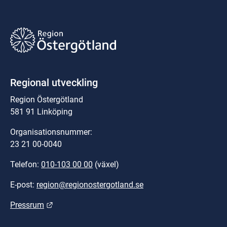
Regional utveckling
Region Östergötland
581 91 Linköping
Organisationsnummer:
23 21 00-0040
Telefon: 
010-103 00 00
 (växel)
E-post: 
region@regionostergotland.se
Länk till annan webbplats.
Pressrum