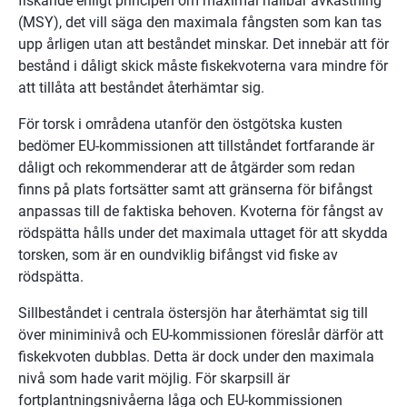
fiskande enligt principen om maximal hållbar avkastning 
(MSY), det vill säga den maximala fångsten som kan tas 
upp årligen utan att beståndet minskar. Det innebär att för 
bestånd i dåligt skick måste fiskekvoterna vara mindre för 
att tillåta att beståndet återhämtar sig.
För torsk i områdena utanför den östgötska kusten 
bedömer EU-kommissionen att tillståndet fortfarande är 
dåligt och rekommenderar att de åtgärder som redan 
finns på plats fortsätter samt att gränserna för bifångst 
anpassas till de faktiska behoven. Kvoterna för fångst av 
rödspätta hålls under det maximala uttaget för att skydda 
torsken, som är en oundviklig bifångst vid fiske av 
rödspätta.
Sillbeståndet i centrala östersjön har återhämtat sig till 
över miniminivå och EU-kommissionen föreslår därför att 
fiskekvoten dubblas. Detta är dock under den maximala 
nivå som hade varit möjlig. För skarpsill är 
fortplantningsnivåerna låga och EU-kommissionen 