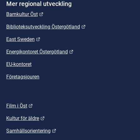
Mer regional utveckling
Länk till annan webbplats.
Barnkultur Öst
Länk till annan webbplat
Biblioteksutveckling Östergötland
Länk till annan webbplats.
East Sweden
Länk till annan webbplats.
Energikontoret Östergötland
EU-kontoret
Företagsjouren
Länk till annan webbplats.
Film i Öst
Länk till annan webbplats.
Kultur för äldre
Länk till annan webbplats.
Samhällsorientering