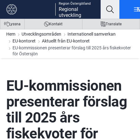
Region Östergötland
Gå till innehåll
Gå till meny
Gå till sidfot
Regional
utveckling
Lyssna
Kontakt
Translate
Hem
Utvecklingsområden
Internationell samverkan
EU-kontoret
Aktuellt från EU-kontoret
EU-kommissionen presenterar förslag till 2025 års fiskekvoter
för Östersjön
EU-kommissionen 
presenterar förslag 
till 2025 års 
fiskekvoter för 