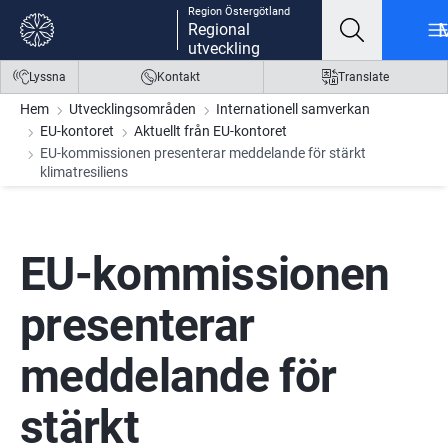
Region Östergötland
Gå till innehåll
Gå till meny
Gå till sidfot
Regional
utveckling
Lyssna
Kontakt
Translate
Hem
Utvecklingsområden
Internationell samverkan
EU-kontoret
Aktuellt från EU-kontoret
EU-kommissionen presenterar meddelande för stärkt
klimatresiliens
EU-kommissionen 
presenterar 
meddelande för 
stärkt 