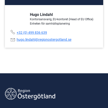
Hugo Lindahl
Kontorsansvarig, EU-kontoret (Head of EU Office)
Enheten för samhällsplanering
Telefonnummer:
+32 (0) 499 836 639
E-
hugo.lindahl@regionostergotland.se
postadress: