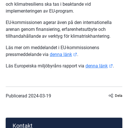
och klimatresiliens ska tas i beaktande vid 
implementeringen av EU-program.
EU-kommissionen agerar även på den internationella 
arenan genom finansiering, erfarenhetsutbyte och 
tillhandahållande av verktyg för klimatriskhantering.
Läs mer om meddelandet i EU-kommissionens 
Länk till annan webbplats
pressmeddelande via 
denna länk
.
Länk ti
Läs Europeiska miljöbyråns rapport via 
denna länk
.
Publicerad 
2024-03-19
Dela
Kontakt