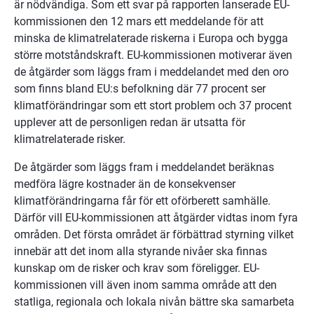
är nödvändiga. Som ett svar på rapporten lanserade EU-
kommissionen den 12 mars ett meddelande för att 
minska de klimatrelaterade riskerna i Europa och bygga 
större motståndskraft. EU-kommissionen motiverar även 
de åtgärder som läggs fram i meddelandet med den oro 
som finns bland EU:s befolkning där 77 procent ser 
klimatförändringar som ett stort problem och 37 procent 
upplever att de personligen redan är utsatta för 
klimatrelaterade risker.
De åtgärder som läggs fram i meddelandet beräknas 
medföra lägre kostnader än de konsekvenser 
klimatförändringarna får för ett oförberett samhälle. 
Därför vill EU-kommissionen att åtgärder vidtas inom fyra 
områden. Det första området är förbättrad styrning vilket 
innebär att det inom alla styrande nivåer ska finnas 
kunskap om de risker och krav som föreligger. EU-
kommissionen vill även inom samma område att den 
statliga, regionala och lokala nivån bättre ska samarbeta 