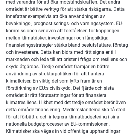
med varandra för att öka motståndskraften. Det andra 
området är bättre verktyg för att stärka riskägarna. Detta 
innefattar exempelvis att öka användningen av 
bevaknings-, prognostiserings- och varningssystem. EU-
kommissionen ser även att förståelsen för kopplingen 
mellan klimatrisker, investeringar och långsiktiga 
finansieringsstrategier stärks bland beslutsfattare, företag 
och investerare. Detta kan bidra med rätt signaler till 
marknaden och leda till att brister i fråga om resiliens och 
skydd åtgärdas. Tredje området främjar en bättre 
användning av strukturpolitiken för att hantera 
klimatkriser. En viktig del som lyfts fram är en 
förstärkning av EU:s civilskydd. Det fjärde och sista 
området är rätt förutsättningar för att finansiera 
klimatresiliens. I likhet med det tredje området berör även 
detta område finansiering. Medlemsländerna ska få stöd 
för att förbättra och integrera klimatbudgetering i sina 
nationella budgetprocesser av EU-kommissionen. 
Klimatrisker ska vägas in vid offentliga upphandlingar 