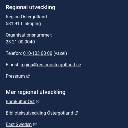
Regional utveckling
Region Östergötland
581 91 Linköping
Organisationsnummer:
23 21 00-0040
Telefon: 
010-103 00 00
 (växel)
E-post: 
region@regionostergotland.se
Länk till annan webbplats.
Pressrum
Mer regional utveckling
Länk till annan webbplats.
Barnkultur Öst
Länk till annan webbplat
Biblioteksutveckling Östergötland
Länk till annan webbplats.
East Sweden