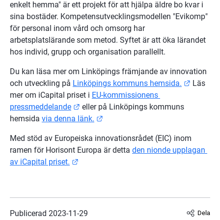
enkelt hemma" är ett projekt för att hjälpa äldre bo kvar i 
sina bostäder. Kompetensutvecklingsmodellen "Evikomp" 
för personal inom vård och omsorg har 
arbetsplatslärande som metod. Syftet är att öka lärandet 
hos individ, grupp och organisation parallellt.
Du kan läsa mer om Linköpings främjande av innovation 
Länk til
och utveckling på 
Linköpings kommuns hemsida.
 Läs 
mer om iCapital priset i 
EU-kommissionens 
Länk till annan webbplats.
pressmeddelande
 eller på Linköpings kommuns 
Länk till annan webbplats.
hemsida 
via denna länk.
Med stöd av Europeiska innovationsrådet (EIC) inom 
ramen för Horisont Europa är detta 
den nionde upplagan 
Länk till annan webbplats.
av iCapital priset.
Publicerad 
2023-11-29
Dela