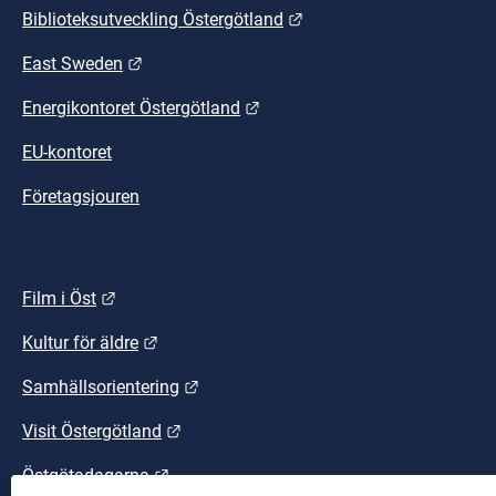
Länk till annan webbplat
Biblioteksutveckling Östergötland
Länk till annan webbplats.
East Sweden
Länk till annan webbplats.
Energikontoret Östergötland
EU-kontoret
Företagsjouren
Länk till annan webbplats.
Film i Öst
Länk till annan webbplats.
Kultur för äldre
Länk till annan webbplats.
Samhällsorientering
Länk till annan webbplats.
Visit Östergötland
Länk till annan webbplats.
Östgötadagarna