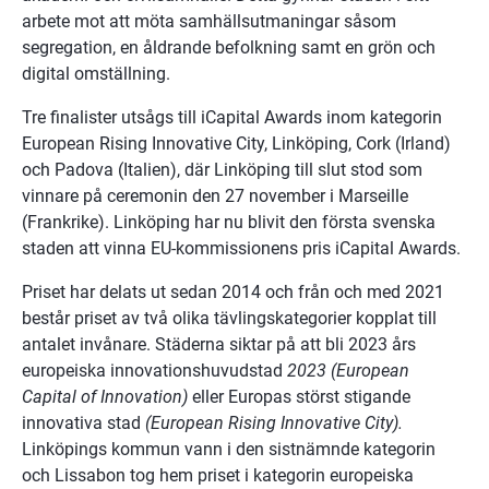
arbete mot att möta samhällsutmaningar såsom 
segregation, en åldrande befolkning samt en grön och 
digital omställning.
Tre finalister utsågs till iCapital Awards inom kategorin 
European Rising Innovative City, Linköping, Cork (Irland) 
och Padova (Italien), där Linköping till slut stod som 
vinnare på ceremonin den 27 november i Marseille 
(Frankrike). Linköping har nu blivit den första svenska 
staden att vinna EU-kommissionens pris iCapital Awards.
Priset har delats ut sedan 2014 och från och med 2021 
består priset av två olika tävlingskategorier kopplat till 
antalet invånare. Städerna siktar på att bli 2023 års 
europeiska innovationshuvudstad 
2023 (European 
Capital of Innovation) 
eller Europas störst stigande 
innovativa stad 
(European Rising Innovative City). 
Linköpings kommun vann i den sistnämnde kategorin 
och Lissabon tog hem priset i kategorin europeiska 