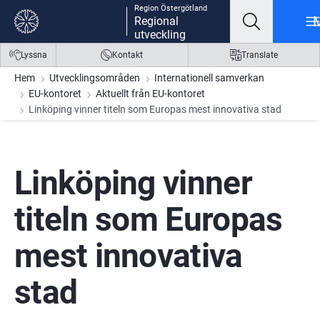
Region Östergötland
Gå till innehåll
Gå till meny
Gå till sidfot
Regional
utveckling
Lyssna
Kontakt
Translate
Hem
Utvecklingsområden
Internationell samverkan
EU-kontoret
Aktuellt från EU-kontoret
Linköping vinner titeln som Europas mest innovativa stad
Linköping vinner 
titeln som Europas 
mest innovativa 
stad