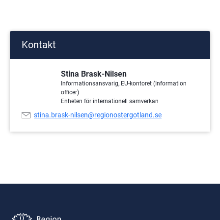
Kontakt
Stina Brask-Nilsen
Informationsansvarig, EU-kontoret (Information
officer)
Enheten för internationell samverkan
E-
stina.brask-nilsen@regionostergotland.se
postadress: