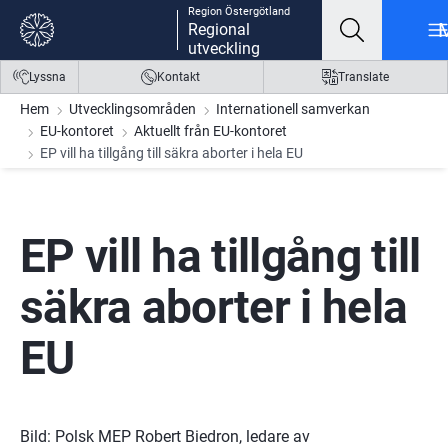
Region Östergötland
Gå till innehåll
Gå till meny
Gå till sidfot
Regional
utveckling
Lyssna
Kontakt
Translate
Hem
Utvecklingsområden
Internationell samverkan
EU-kontoret
Aktuellt från EU-kontoret
EP vill ha tillgång till säkra aborter i hela EU
EP vill ha tillgång till 
säkra aborter i hela 
EU
Bild: Polsk MEP Robert Biedron, ledare av 