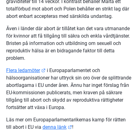
graviditeter till 14 veckor. I kontrast behåller Malta ett 
totalförbud mot abort och Polen behåller en strikt lag där 
abort enbart accepteras med särskilda undantag.
Även i länder där abort är tillåtet kan det vara utmanande 
för kvinnor att få tillgång till säkra och enkla vårdtjänster. 
Bristen på information och utbildning om sexuell och 
reproduktiv hälsa är en bidragande faktor till detta 
problem.
Länk till annan webbplats.
Flera ledamöter
 i Europaparlamentet och 
hälsoorganisationer har uttryck sin oro över de splittrande 
abortlagarna i EU under åren. Ännu har inget förslag från 
EU-kommissionen publicerats, men kraven på säkrare 
tillgång till abort och skydd av reproduktiva rättigheter 
fortsätter att växa i Europa.
Läs mer om Europaparlamentarikernas kamp för rätten 
Länk till annan webbplats.
till abort i EU via 
denna länk
!