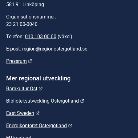
581 91 Linköping
Organisationsnummer:
23 21 00-0040
Telefon: 
010-103 00 00
 (växel)
E-post: 
region@regionostergotland.se
Länk till annan webbplats.
Pressrum
Mer regional utveckling
Länk till annan webbplats.
Barnkultur Öst
Länk till annan webbplat
Biblioteksutveckling Östergötland
Länk till annan webbplats.
East Sweden
Länk till annan webbplats.
Energikontoret Östergötland
EU-kontoret