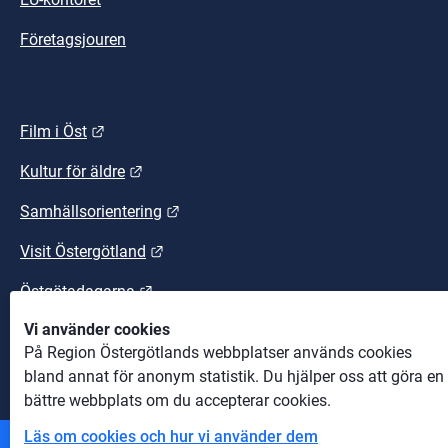
Företagsjouren
Länk till annan webbplats.
Film i Öst
Länk till annan webbplats.
Kultur för äldre
Länk till annan webbplats.
Samhällsorientering
Länk till annan webbplats.
Visit Östergötland
Länk till annan webbplats.
Östgötadagarna
Vi använder cookies
Länk till annan webbplats.
Östgötaleden
På Region Östergötlands webbplatser används cookies
bland annat för anonym statistik. Du hjälper oss att göra en
bättre webbplats om du accepterar cookies.
Läs om cookies och hur vi använder dem