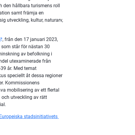
 den hållbara turismens roll 
ation samt främja en 
 utveckling, kultur, naturarv, 
Länk till annan webbplats.
, från den 17 januari 2023, 
 som står för nästan 30 
nskning av befolkning i 
andel utexaminerade från 
högre utbildning, eller av utflyttning av befolkning i åldern 15-39 år. Med temat 
 annan webbplats.
kus speciellt åt dessa regioner 
nger. Kommissionens 
mobilisering av ett flertal 
och utveckling av rätt 
al.
till annan webbplats.
Europeiska stadsinitiativets 