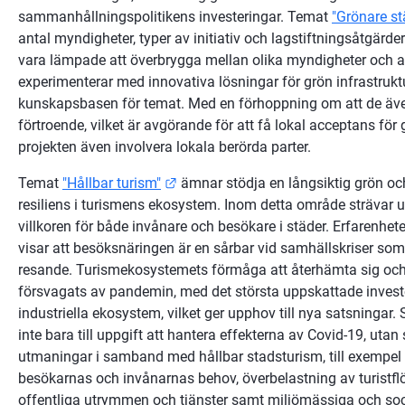
sammanhållningspolitikens investeringar. Temat 
"Grönare st
antal myndigheter, typer av initiativ och lagstiftningsåtgärd
vara lämpade att överbrygga mellan olika myndigheter och av
experimenterar med innovativa lösningar för grön infrastruktur
kunskapsbasen för temat. Med en förhoppning om att de äv
förtroende, vilket är avgörande för att få lokal acceptans för g
projekten även involvera lokala berörda parter.
Länk till annan webbplats.
Temat 
"Hållbar turism"
 ämnar stödja en långsiktig grön oc
resiliens i turismens ekosystem. Inom detta område strävar utl
villkoren för både invånare och besökare i städer. Erfarenhet
visar att besöksnäringen är en sårbar vid samhällskriser som 
resande. Turismekosystemets förmåga att återhämta sig och i
försvagats av pandemin, med det största uppskattade investe
industriella ekosystem, vilket ger upphov till nya satsningar
inte bara till uppgift att hantera effekterna av Covid-19, utan 
utmaningar i samband med hållbar stadsturism, till exempel 
besökarnas och invånarnas behov, överbelastning av turistflöden
offentliga utrymmen och tjänster samt miljömässiga och socia