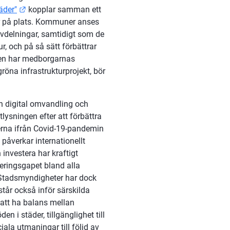
Länk till annan webbplats.
äder"
 kopplar samman ett 
er på plats. Kommuner anses 
delningar, samtidigt som de 
, och på så sätt förbättrar 
en har medborgarnas 
röna infrastrukturprojekt, bör 
h digital omvandling och 
ysningen efter att förbättra 
erna ifrån Covid-19-pandemin 
påverkar internationellt 
nvestera har kraftigt 
ringsgapet bland alla 
. Stadsmyndigheter har dock 
står också inför särskilda 
att ha balans mellan 
 i städer, tillgänglighet till 
la utmaningar till följd av 