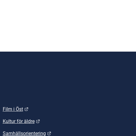
Länk till annan webbplats.
Film i Öst
.
Länk till annan webbplats.
Kultur för äldre
Länk till annan webbplats.
Samhällsorientering