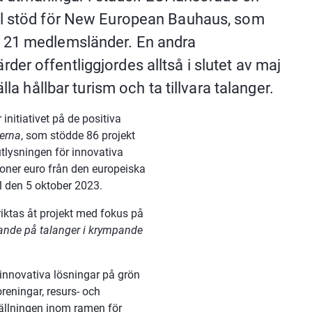
ll stöd för New European Bauhaus, som 
 21 medlemsländer. En andra 
r offentliggjordes alltså i slutet av maj 
lla hållbar turism och ta tillvara talanger.
itiativet på de positiva 
derna
, som stödde 86 projekt 
lysningen för innovativa 
joner euro från den europeiska 
l den 5 oktober 2023.
ktas åt projekt med fokus på 
ande på talanger i krympande 
 innovativa lösningar på grön 
reningar, resurs- och 
tällningen inom ramen för 