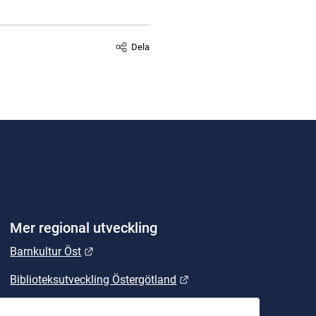
Dela
Mer regional utveckling
Länk till annan webbplats.
Barnkultur Öst
Länk till annan webbplats
Biblioteksutveckling Östergötland
Länk till annan webbplats.
East Sweden