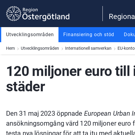
Gå till innehåll
Gå till meny
Gå till sidfot
Regiona
Utvecklingsområden
Finansiering och stöd
Dok
Hem
Utvecklingsområden
Internationell samverkan
EU-konto
120 miljoner euro till 
städer
Den 31 maj 2023 öppnade 
European Urban In
ansökningsomgång värd 120 miljoner euro fö
testa nya lösningar för att ta itu med aktuel