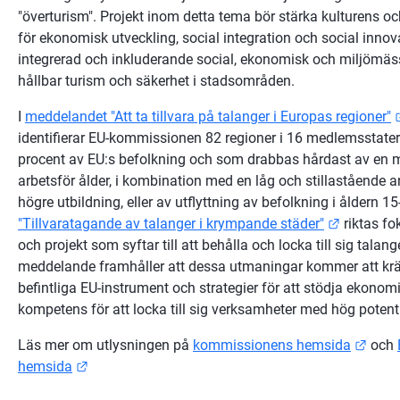
"överturism". Projekt inom detta tema bör stärka kulturens och
för ekonomisk utveckling, social integration och social innov
integrerad och inkluderande social, ekonomisk och miljömässig
hållbar turism och säkerhet i stadsområden.
I 
meddelandet "Att ta tillvara på talanger i Europas regioner"
identifierar EU-kommissionen 82 regioner i 16 medlemsstater
procent av EU:s befolkning och som drabbas hårdast av en mi
arbetsför ålder, i kombination med en låg och stillastående 
Länk till
"Tillvaratagande av talanger i krympande städer"
 riktas fo
och projekt som syftar till att behålla och locka till sig tala
meddelande framhåller att dessa utmaningar kommer att kräva 
befintliga EU-instrument och strategier för att stödja ekonomi 
kompetens för att locka till sig verksamheter med hög potenti
Länk 
Läs mer om utlysningen på 
kommissionens hemsida
 och 
Länk till annan webbplats.
hemsida