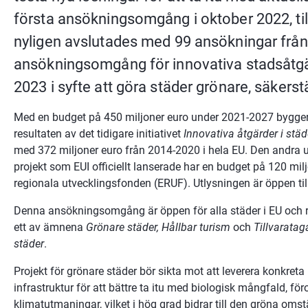
första ansökningsomgång i oktober 2022, ti
nyligen avslutades med 99 ansökningar från
ansökningsomgång för innovativa stadsåtgärde
2023 i syfte att göra städer grönare, säkerstä
Med en budget på 450 miljoner euro under 2021-2027 bygger in
resultaten av det tidigare initiativet 
Innovativa åtgärder i stä
med 372 miljoner euro från 2014-2020 i hela EU. Den andra ut
projekt som EUI officiellt lanserade har en budget på 120 mil
regionala utvecklingsfonden (ERUF). Utlysningen är öppen til
Denna ansökningsomgång är öppen för alla städer i EU och ri
ett av ämnena 
Grönare städer, Hållbar turism
 och 
Tillvaratag
städer
.
Projekt för grönare städer bör sikta mot att leverera konkreta
infrastruktur för att bättre ta itu med biologisk mångfald, föro
klimatutmaningar, vilket i hög grad bidrar till den gröna oms