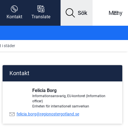
Sök
Meny
Kontakt
Translate
t i städer
Kontakt
Felicia Borg
Informationsansvarig, EU-kontoret (Information
officer)
Enheten för internationell samverkan
E-
felicia.borg@regionostergotland.se
postadress: