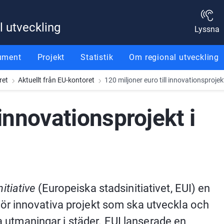
l utveckling
Lyssna
ument
Projekt
Statistik
Om regional utveckling
ret
Aktuellt från EU-kontoret
120 miljoner euro till innovationsprojek
innovationsprojekt i 
itiative
 (Europeiska stadsinitiativet, EUI) en 
r innovativa projekt som ska utveckla och 
la utmaningar i städer. EUI lanserade en 