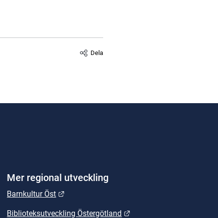
nan webbplats.
Dela
Mer regional utveckling
Länk till annan webbplats.
Barnkultur Öst
Länk till annan webbplats
Biblioteksutveckling Östergötland