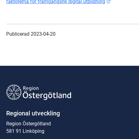
Länk till an
faktorerna för framgångsrik digital utbildning
Publicerad 
2023-04-20
Regional utveckling
Region Östergötland
581 91 Linköping