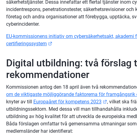
säkerhetstjänster. Dessa innefattar ett flertal tjänster inom 
incidentrespons, penetrationstester, säkerhetsrevisioner och ko
företag och andra organisationer att förebygga, upptäcka, sva
cyberincidenter.
EU-kommissionens initiativ om cybersäkerhetsakt, akademi 
Länk till annan webbplats.
certifieringssystem
Digital utbildning: två förslag ti
rekommendationer
Kommissionen antog den 18 april även två rekommendationer 
om de viktigaste möjliggörande faktorerna för framgångsrik d
Länk till ann
knyter av till 
Europaåret för kompetens 2023
, vilket ska fr
utbildningssektorn. Med dessa vill man tillhandahålla inkluder
utbildning av hög kvalitet för att utveckla de europeiska medb
Båda förslagen omfattar två gemensamma utmaningar som 
medlemsländer har identifierat: