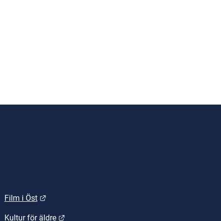
Länk till annan webbplats.
Film i Öst
.
Länk till annan webbplats.
Kultur för äldre