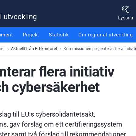
l utveckling
Lyssna
ument
Projekt
Statistik
Om regional utveckling
ret
Aktuellt från EU-kontoret
Kommissionen presenterar flera initiat
rar flera initiativ 
och cybersäkerhet
g till EU:s cybersolidaritetsakt, 
, gav förslag om ett certifieringssystem 
ster samt två förslag till rekommendationer 