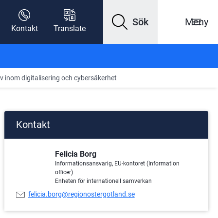
Sök
Meny
Kontakt
Translate
iv inom digitalisering och cybersäkerhet
Kontakt
Felicia Borg
Informationsansvarig, EU-kontoret (Information
officer)
Enheten för internationell samverkan
E-
felicia.borg@regionostergotland.se
postadress: