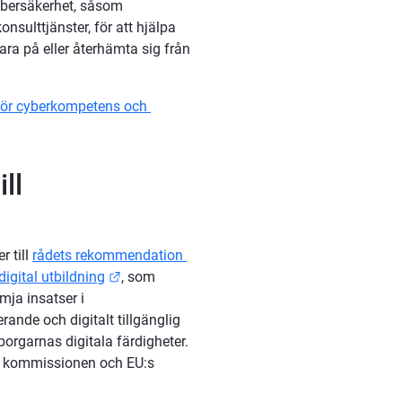
cybersäkerhet, såsom 
nsulttjänster, för att hjälpa 
ra på eller återhämta sig från 
för cyberkompetens och 
ll 
till 
rådets rekommendation 
Länk till annan webbplats.
igital utbildning
, som 
an webbplats.
ämja insatser i 
ande och digitalt tillgänglig 
orgarnas digitala färdigheter. 
kommissionen och EU:s 