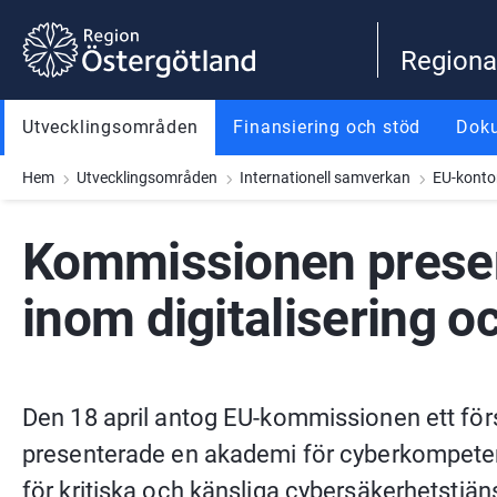
Gå till innehåll
Gå till meny
Gå till sidfot
Regiona
Utvecklingsområden
Finansiering och stöd
Dok
Hem
Utvecklingsområden
Internationell samverkan
EU-konto
Kommissionen presente
inom digitalisering 
Den 18 april antog EU-kommissionen ett försla
presenterade en akademi för cyberkompetens
för kritiska och känsliga cybersäkerhetstjän