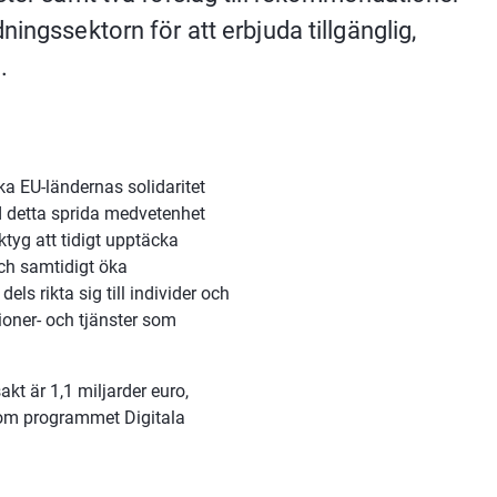
ingssektorn för att erbjuda tillgänglig, 
.
a EU-ländernas solidaritet 
 detta sprida medvetenhet 
tyg att tidigt upptäcka 
ch samtidigt öka 
s rikta sig till individer och 
tioner- och tjänster som 
kt är 1,1 miljarder euro, 
nom programmet Digitala 