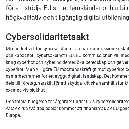
för att stödja EU:s medlemsländer och utbildn
högkvalitativ och tillgänglig digital utbildning
Cybersolidaritetsakt
Med initiativet för cybersolidaritet ämnar kommissionen stärk
och kapacitet i cybersäkerhet i EU. EU-kommissionen vill med
kring cyberhot och cyberincidenter, öka beredskap och ge verk
cyberhot. Man vill göra EU motståndskraftigt mot cyberhot o
samarbetsramen för ett tryggt digitalt landskap. Det kommer del
dels till företag, särskilt för att skydda kritiska samhällsfunk
exempelvis sjukhus.
Den totala budgeten för åtgärder under EU:s cybersolidaritetsa
varav cirka två tredjedelar kommer att finansieras av EU ge
Europa.