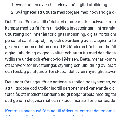
Avsaknaden av en helhetssyn på digital utbildning
Svårigheter att utrusta medborgare med nödvändiga digi
Det första förslaget till rådets rekommendation belyser kommi
kämpar med att få fram tillräckliga investeringar i infrastruktur
utrustning och innehåll för digital utbildning, digital fortbild
personal samt uppföljning och utvärdering av strategierna för 
ges en rekommendation om att EU-länderna bör tillhandahålla t
digital utbildning av god kvalitet och att ta itu med den digita
tydligare under och efter covid-19-krisen. Detta, menar kom
ett ramverk för investeringar, styrning och utbildning av lärar
och förslag på åtgärder för skapandet av en myndighetsöverg
Det andra förslaget rör de nationella utbildningssystemen, oc
att tillgodose god utbildning till personer med varierande digit
föreslås att medlemsländerna tidigt börjar arbeta med digitala
sätt genom stegvisa mål och riktade insatser för prioriterad
Kommissionens två förslag till rådets rekommendation om de