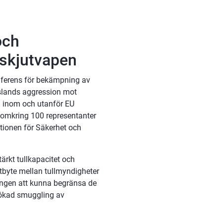
ch 
skjutvapen
nferens för bekämpning av 
lands aggression mot 
n inom och utanför EU 
 omkring 100 representanter 
ionen för Säkerhet och 
kt tullkapacitet och 
byte mellan tullmyndigheter 
ngen att kunna begränsa de 
ökad smuggling av 