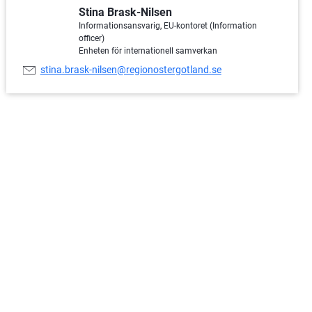
Stina Brask-Nilsen
Informationsansvarig, EU-kontoret (Information
officer)
Enheten för internationell samverkan
E-
stina.brask-nilsen@regionostergotland.se
postadress: