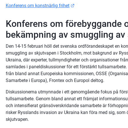
Länk till annan webbplats.
Konferens om konstnärlig frihet
Konferens om förebyggande o
bekämpning av smuggling av 
Den 14-15 februari höll det svenska ordförandeskapet en ko
smuggling av skjutvapen i Stockholm, mot bakgrund av Ryss
Ukraina, där experter, tullmyndigheter och organisationer frå
samlades i paneldiskussioner för ett förstärkt tullsamarbete.
från bland annat Europeiska kommissionen, OSSE (Organisat
Samarbete i Europa), Frontex och Europol deltog.
Diskussionerna utmynnade i ett genomgående fokus på förstär
tullsamarbete. Genom bland annat ett främjat informationsut
och intensifierat gränsöverskridande samarbete är förhoppni
risker Rysslands invasion av Ukraina kan föra med sig, som 
skjutvapen.