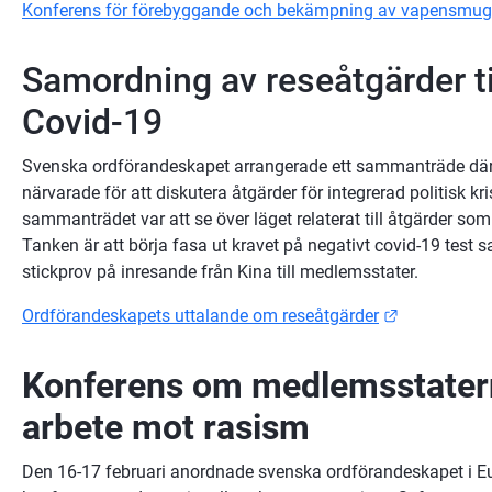
Konferens för förebyggande och bekämpning av vapensmug
Samordning av reseåtgärder till
Covid-19
Svenska ordförandeskapet arrangerade ett sammanträde där
närvarade för att diskutera åtgärder för integrerad politisk kr
sammanträdet var att se över läget relaterat till åtgärder som 
Tanken är att börja fasa ut kravet på negativt covid-19 test s
stickprov på inresande från Kina till medlemsstater.
Länk till an
Ordförandeskapets uttalande om reseåtgärder
Konferens om medlemsstaterna
arbete mot rasism 
Den 16-17 februari anordnade svenska ordförandeskapet i Eu