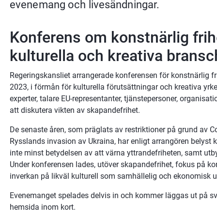
evenemang och livesändningar.
Konferens om konstnärlig frih
kulturella och kreativa bransc
Regeringskansliet arrangerade konferensen för konstnärlig fr
2023, i förmån för kulturella förutsättningar och kreativa yr
experter, talare EU-representanter, tjänstepersoner, organisati
att diskutera vikten av skapandefrihet.
De senaste åren, som präglats av restriktioner på grund av 
Rysslands invasion av Ukraina, har enligt arrangören belyst k
inte minst betydelsen av att värna yttrandefriheten, samt utby
Under konferensen lades, utöver skapandefrihet, fokus på kons
inverkan på likväl kulturell som samhällelig och ekonomisk u
Evenemanget spelades delvis in och kommer läggas ut på sv
hemsida inom kort.