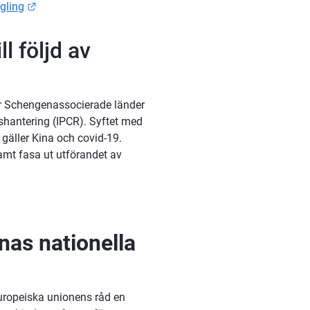
Länk till annan webbplats.
gling
 följd av 
 Schengenassocierade länder 
ishantering (IPCR). Syftet med 
gäller Kina och covid-19. 
amt fasa ut utförandet av 
nan webbplats.
s nationella 
ropeiska unionens råd en 