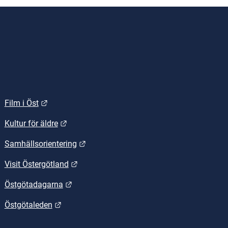
Länk till annan webbplats.
Film i Öst
.
Länk till annan webbplats.
Kultur för äldre
Länk till annan webbplats.
Samhällsorientering
Länk till annan webbplats.
Visit Östergötland
Länk till annan webbplats.
Östgötadagarna
Länk till annan webbplats.
Östgötaleden