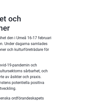
et och 
her
ihet den i Umeå 16-17 februari 
ken. Under dagarna samlades 
oner och kulturföreträdare för 
Covid-19-pandemin och 
ultursektorns sårbarhet, och 
te av åsikter och praxis. 
tens potentiella positiva 
tveckling.
enska ordförandeskapets 