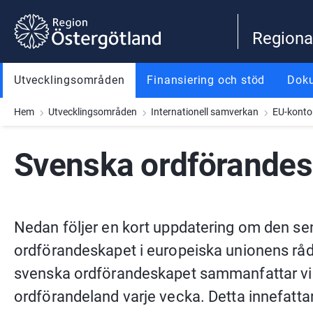
Gå till innehåll
Gå till meny
Gå till sidfot
Regiona
Utvecklingsområden
Finansiering och stöd
Dok
Hem
Utvecklingsområden
Internationell samverkan
EU-konto
Svenska ordförandesk
Nedan följer en kort uppdatering om den se
ordförandeskapet i europeiska unionens råd.
svenska ordförandeskapet sammanfattar vi 
ordförandeland varje vecka. Detta innefatta