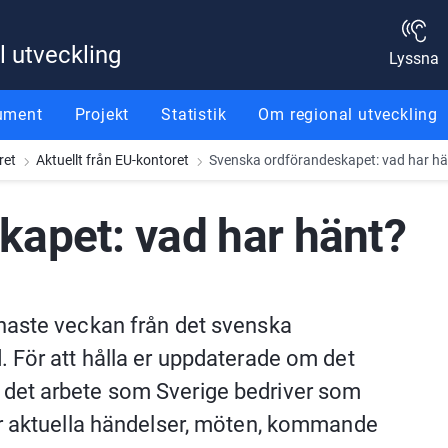
l utveckling
Lyssna
ument
Projekt
Statistik
Om regional utveckling
ret
Aktuellt från EU-kontoret
Svenska ordförandeskapet: vad har h
apet: vad har hänt?
naste veckan från det svenska 
 För att hålla er uppdaterade om det 
det arbete som Sverige bedriver som 
r aktuella händelser, möten, kommande 