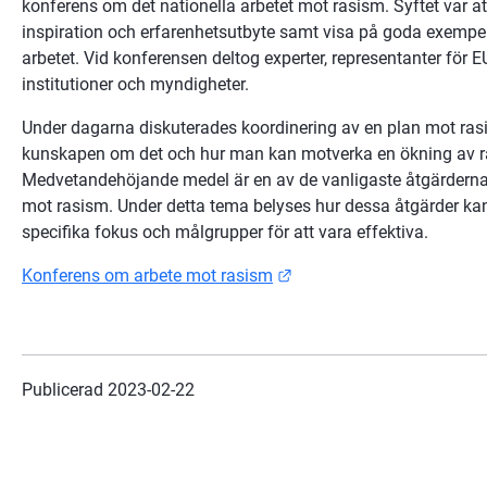
konferens om det nationella arbetet mot rasism. Syftet var att
inspiration och erfarenhetsutbyte samt visa på goda exempel
arbetet. Vid konferensen deltog experter, representanter för E
institutioner och myndigheter.
Under dagarna diskuterades koordinering av en plan mot rasi
kunskapen om det och hur man kan motverka en ökning av ra
Medvetandehöjande medel är en av de vanligaste åtgärderna i
mot rasism. Under detta tema belyses hur dessa åtgärder kan 
specifika fokus och målgrupper för att vara effektiva.
Länk till annan webbplats
Konferens om arbete mot rasism
Publicerad 
2023-02-22