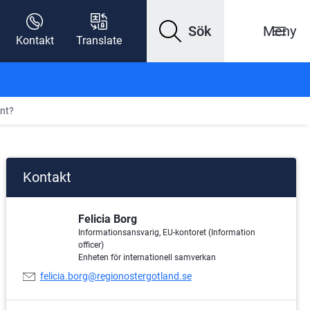
Sök
Meny
Kontakt
Translate
änt?
Kontakt
Felicia Borg
Informationsansvarig, EU-kontoret (Information
officer)
Enheten för internationell samverkan
E-
felicia.borg@regionostergotland.se
postadress: