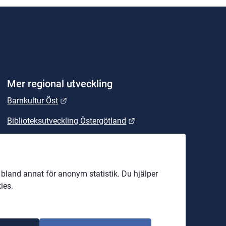
Mer regional utveckling
Länk till annan webbplats.
Barnkultur Öst
Länk till annan webbplats
Biblioteksutveckling Östergötland
Länk till annan webbplats.
East Sweden
Länk till annan webbplats.
Energikontoret Östergötland
land annat för anonym statistik. Du hjälper
EU-kontoret
ies.
Företagsjouren