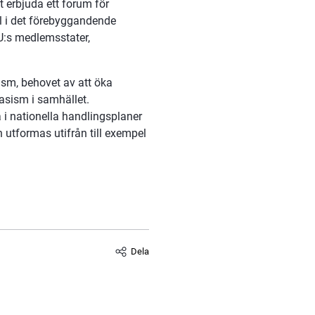
 erbjuda ett forum för 
 i det förebyggandende 
U:s medlemsstater, 
sm, behovet av att öka 
sism i samhället. 
 nationella handlingsplaner 
utformas utifrån till exempel 
.
Dela