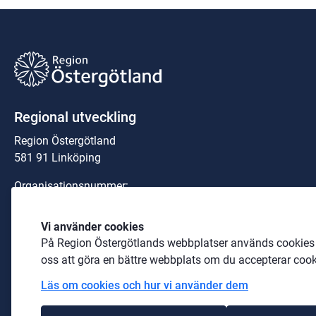
Regional utveckling
Region Östergötland
581 91 Linköping
Organisationsnummer:
23 21 00-0040
Vi använder cookies
Telefon: 
010-103 00 00
 (växel)
På Region Östergötlands webbplatser används cookies b
E-post: 
region@regionostergotland.se
oss att göra en bättre webbplats om du accepterar cook
Läs om cookies och hur vi använder dem
Länk till annan webbplats.
Pressrum