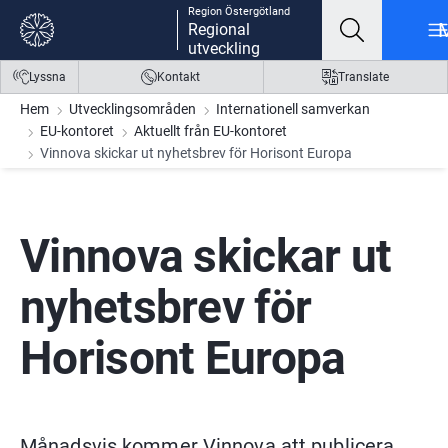
Region Östergötland
Gå till innehåll
Gå till meny
Gå till sidfot
Regional
utveckling
Lyssna
Kontakt
Translate
Hem
Utvecklingsområden
Internationell samverkan
EU-kontoret
Aktuellt från EU-kontoret
Vinnova skickar ut nyhetsbrev för Horisont Europa
Vinnova skickar ut 
nyhetsbrev för 
Horisont Europa
Månadsvis kommer Vinnova att publicera 