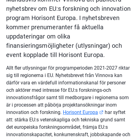
nyhetsbrev om EU:s forskning och innovation 
program Horisont Europa. I nyhetsbreven 
kommer prenumeranter få aktuella 
uppdateringar om olika 
finansieringsmöjligheter (utlysningar) och 
event kopplade till Horisont Europa.
Allt fler utlysningar för programperioden 2021-2027 riktar 
sig till regionerna i EU. Nyhetsbrevet från Vinnova kan 
därför vara en värdefull informationskanal för personer 
och aktörer med intresse för EU:s forsknings-och 
innovationsfrågor samt till medborgare i regionerna som 
är i processen att påbörja projektansökningar inom 
Länk till annan
innovation och forskning. 
Horisont Europa
 har syftet 
att: stärka EU:s vetenskapliga och tekniska grund samt 
det europeiska forskningsområdet, främja EU:s 
innovationskapacitet, konkurrenskraft, jobbskapande och 