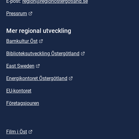
E-post: 
region@regionostergotland.se
Länk till annan webbplats.
Pressrum
Mer regional utveckling
Länk till annan webbplats.
Barnkultur Öst
Länk till annan webbplat
Biblioteksutveckling Östergötland
Länk till annan webbplats.
East Sweden
Länk till annan webbplats.
Energikontoret Östergötland
EU-kontoret
Företagsjouren
Länk till annan webbplats.
Film i Öst