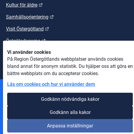
Länk till annan webbplats.
Kultur för äldre
Länk till annan webbplats.
Samhällsorientering
Länk till annan webbplats.
Visit Östergötland
Länk till annan webbplats.
Östgötadagarna
Vi använder cookies
Länk till annan webbplats.
Östgötaleden
På Region Östergötlands webbplatser används cookies
bland annat för anonym statistik. Du hjälper oss att göra en
bättre webbplats om du accepterar cookies.
Läs om cookies och hur vi använder dem
Andra webbplatser
Godkänn nödvändiga kakor
Information om cookies
Godkänn alla kakor
Om webbplatsen
Anpassa inställningar