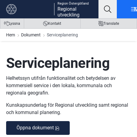
Region Östergötland
Gå till innehåll
Gå till meny
Gå till sidfot
Regional
utveckling
Lyssna
Kontakt
Translate
Hem
Dokument
Serviceplanering
Serviceplanering
Helhetssyn utifrån funktionalitet och betydelsen av 
kommersiell service i den lokala, kommunala och 
regionala geografin.
Kunskapsunderlag för Regional utveckling samt regional 
och kommunal planering.
Öppna dokument
Pdf, 3.2 MB.