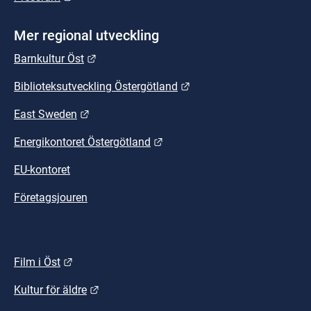
Mer regional utveckling
Länk till annan webbplats.
Barnkultur Öst
Länk till annan webbplat
Biblioteksutveckling Östergötland
Länk till annan webbplats.
East Sweden
Länk till annan webbplats.
Energikontoret Östergötland
EU-kontoret
Företagsjouren
Länk till annan webbplats.
Film i Öst
Länk till annan webbplats.
Kultur för äldre