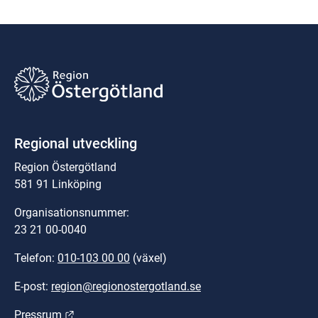
Regional utveckling
Region Östergötland
581 91 Linköping
Organisationsnummer:
23 21 00-0040
Telefon: 
010-103 00 00
 (växel)
E-post: 
region@regionostergotland.se
Länk till annan webbplats.
Pressrum