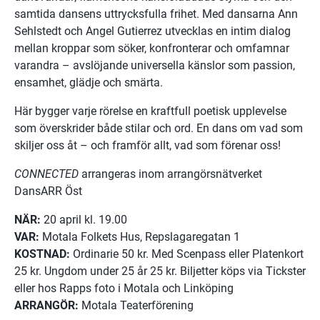
samtida dansens uttrycksfulla frihet. Med dansarna Ann 
Sehlstedt och Angel Gutierrez utvecklas en intim dialog 
mellan kroppar som söker, konfronterar och omfamnar 
varandra – avslöjande universella känslor som passion, 
ensamhet, glädje och smärta.
Här bygger varje rörelse en kraftfull poetisk upplevelse 
som överskrider både stilar och ord. En dans om vad som 
skiljer oss åt – och framför allt, vad som förenar oss!
CONNECTED 
arrangeras inom arrangörsnätverket 
DansARR Öst
NÄR:
 20 april kl. 19.00
VAR:
 Motala Folkets Hus, Repslagaregatan 1
KOSTNAD:
 Ordinarie 50 kr. Med Scenpass eller Platenkort 
25 kr. Ungdom under 25 år 25 kr. Biljetter köps via Tickster 
eller hos Rapps foto i Motala och Linköping
ARRANGÖR:
 Motala Teaterförening