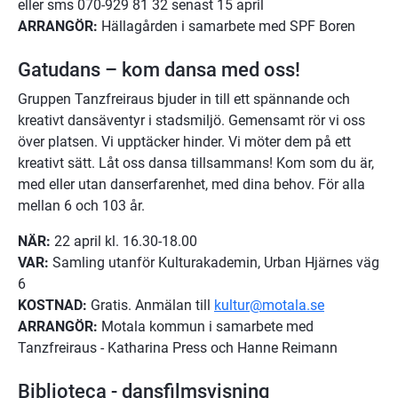
eller sms 070-929 81 32 senast 15 april
ARRANGÖR:
 Hällagården i samarbete med SPF Boren
Gatudans – kom dansa med oss!
Gruppen Tanzfreiraus bjuder in till ett spännande och 
kreativt dansäventyr i stadsmiljö. Gemensamt rör vi oss 
över platsen. Vi upptäcker hinder. Vi möter dem på ett 
kreativt sätt. Låt oss dansa tillsammans! Kom som du är, 
med eller utan danserfarenhet, med dina behov. För alla 
mellan 6 och 103 år.
NÄR:
 22 april kl. 16.30-18.00
VAR:
 Samling utanför Kulturakademin, Urban Hjärnes väg 
6
KOSTNAD:
 Gratis. Anmälan till 
kultur@motala.se
ARRANGÖR:
 Motala kommun i samarbete med 
Tanzfreiraus - Katharina Press och Hanne Reimann
Biblioteca - dansfilmsvisning