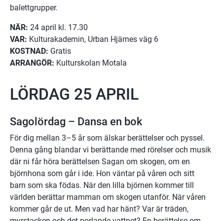
balettgrupper.
NÄR:
 24 april kl. 17.30
VAR:
 Kulturakademin, Urban Hjärnes väg 6
KOSTNAD:
 Gratis
ARRANGÖR:
 Kulturskolan Motala
LÖRDAG 25 APRIL
Sagolördag – Dansa en bok
För dig mellan 3–5 år som älskar berättelser och pyssel. 
Denna gång blandar vi berättande med rörelser och musik 
där ni får höra berättelsen Sagan om skogen, om en 
björnhona som går i ide. Hon väntar på våren och sitt 
barn som ska födas. När den lilla björnen kommer till 
världen berättar mamman om skogen utanför. När våren 
kommer går de ut. Men vad har hänt? Var är träden, 
myrstacken och det porlande vattnet? En berättelse om 