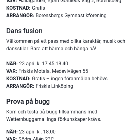
VAR:
 Hällagården, Björn Gottliebs Väg 2, Borensberg
KOSTNAD:
 Gratis
ARRANGÖR:
 Borensbergs Gymnastikförening
Dans fusion
Välkommen på ett pass med olika karaktär, musik och 
dansstilar. Bara att härma och hänga på!
NÄR:
 23 april kl 17.45-18.40
VAR:
 Friskis Motala, Medevivägen 55
KOSTNAD:
 Gratis – ingen föranmälan behövs
ARRANGÖR:
 Friskis Linköping
Prova på
 bugg
Kom och testa på bugg tillsammans med 
Wetternbuggarna! Inga förkunskaper krävs.
NÄR: 
23 april kl. 18.00
VAR: 
Södra Allén 23C