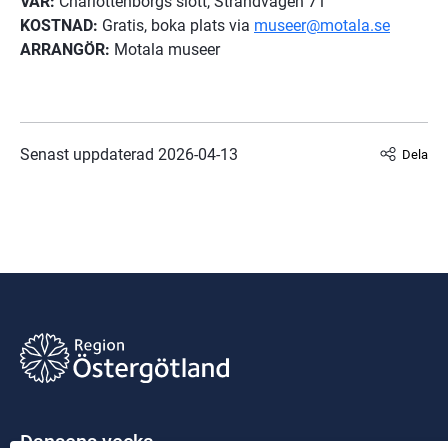
VAR:
 Charlottenborgs slott, Strandvägen 71
KOSTNAD:
 Gratis, boka plats via 
museer@motala.se
ARRANGÖR:
 Motala museer
Senast uppdaterad 
2026-04-13
Dela
Dansens vecka