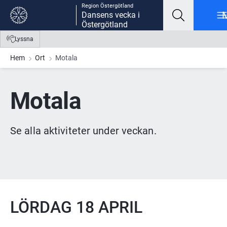
Region Östergötland
Gå till innehåll
Gå till meny
Gå till sidfot
Dansens vecka i
Östergötland
Lyssna
Hem
Ort
Motala
Motala
Se alla aktiviteter under veckan.
LÖRDAG 18 APRIL