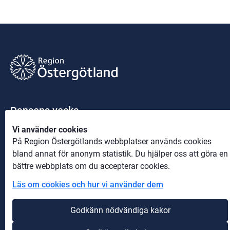
Dansens vecka
Vi använder cookies
Länkar
På Region Östergötlands webbplatser används cookies
bland annat för anonym statistik. Du hjälper oss att göra en
Mer om Dansens vecka
bättre webbplats om du accepterar cookies.
Sociala medier
Läs om cookies och hur vi använder dem
Följ Dansens vecka på Facebook
Godkänn nödvändiga kakor