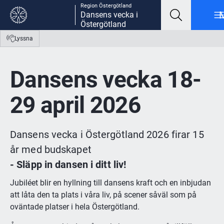
Region Östergötland
Gå till innehåll
Gå till meny
Gå till sidfot
Dansens vecka i
Östergötland
Lyssna
Dansens vecka 18-
29 april 2026
Dansens vecka i Östergötland 2026 firar 15 
år med budskapet
- Släpp in dansen i ditt liv!
Jubiléet blir en hyllning till dansens kraft och en inbjudan 
att låta den ta plats i våra liv, på scener såväl som på 
oväntade platser i hela Östergötland.