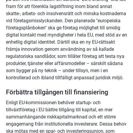
fram för att förenkla lagstiftning inom bland annat 
skatte-, arbets- och insolvensrätt och minska kostnaderna 
vid företagsmisslyckanden. Den planerade "europeiska 
företagsplånboken" ska ge företag möjlighet till smidig 
digital kontakt med myndigheter i hela EU, med stöd av en 
enhetlig digital identitet. Därtill ska en ny EU-rättsakt 
främja innovation genom användning av så kallade 
regulatoriska sandlådor, som tillåter företag att testa nya 
produkter, tjänster eller affärsmodeller – särskilt sådana 
som bygger på ny teknik – under tillsyn, men i en 
kontrollerad och ibland tillfälligt anpassad juridisk miljö.
Förbättra tillgången till finansiering
Enligt EU-kommissionen behöver startup- och 
tillväxtföretag i EU bättre tillgång till kapital, en mer 
sammanhängande riskkapitalmarknad och ett större 
engagemang från institutionella investerare. Dessa behov 
ska mötas med en spar- och investeringsunion, som 