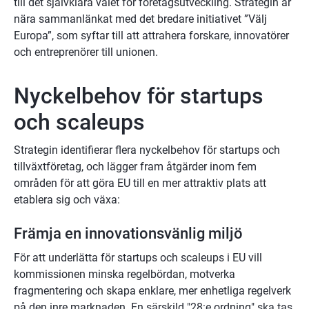
till det självklara valet för företagsutveckling. Strategin är 
nära sammanlänkat med det bredare initiativet ”Välj 
Europa”, som syftar till att attrahera forskare, innovatörer 
och entreprenörer till unionen.
Nyckelbehov för startups 
och scaleups
Strategin identifierar flera nyckelbehov för startups och 
tillväxtföretag, och lägger fram åtgärder inom fem 
områden för att göra EU till en mer attraktiv plats att 
etablera sig och växa:
Främja en innovationsvänlig miljö
För att underlätta för startups och scaleups i EU vill 
kommissionen minska regelbördan, motverka 
fragmentering och skapa enklare, mer enhetliga regelverk 
på den inre marknaden. En särskild "28:e ordning" ska tas 