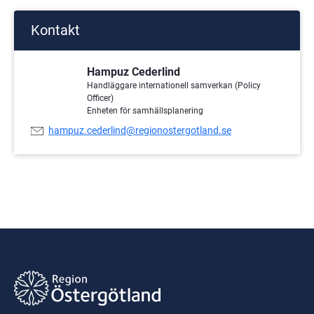
Kontakt
Hampuz Cederlind
Handläggare internationell samverkan (Policy
Officer)
Enheten för samhällsplanering
E-
hampuz.cederlind@regionostergotland.se
postadress: