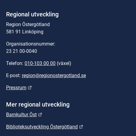
Regional utveckling
Region Östergötland
581 91 Linköping
Organisationsnummer:
23 21 00-0040
Telefon: 
010-103 00 00
 (växel)
E-post: 
region@regionostergotland.se
Länk till annan webbplats.
Pressrum
Mer regional utveckling
Länk till annan webbplats.
Barnkultur Öst
Länk till annan webbplat
Biblioteksutveckling Östergötland