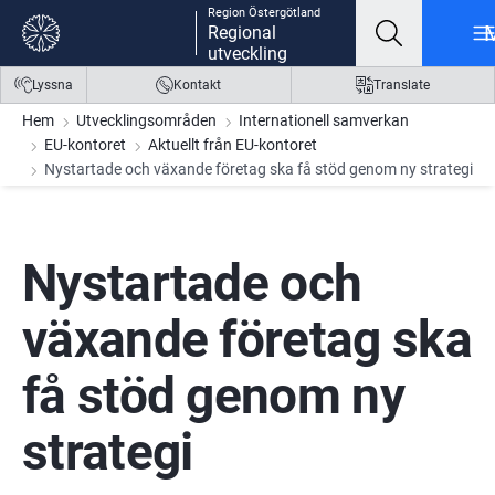
Region Östergötland
Gå till innehåll
Gå till meny
Gå till sidfot
Regional
utveckling
Lyssna
Kontakt
Translate
Hem
Utvecklingsområden
Internationell samverkan
EU-kontoret
Aktuellt från EU-kontoret
Nystartade och växande företag ska få stöd genom ny strategi
Nystartade och 
växande företag ska 
få stöd genom ny 
strategi