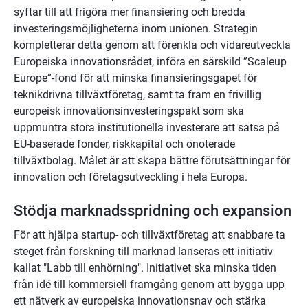
syftar till att frigöra mer finansiering och bredda 
investeringsmöjligheterna inom unionen. Strategin 
kompletterar detta genom att förenkla och vidareutveckla 
Europeiska innovationsrådet, införa en särskild ”Scaleup 
Europe”-fond för att minska finansieringsgapet för 
teknikdrivna tillväxtföretag, samt ta fram en frivillig 
europeisk innovationsinvesteringspakt som ska 
uppmuntra stora institutionella investerare att satsa på 
EU-baserade fonder, riskkapital och onoterade 
tillväxtbolag. Målet är att skapa bättre förutsättningar för 
innovation och företagsutveckling i hela Europa.
Stödja marknadsspridning och expansion
För att hjälpa startup- och tillväxtföretag att snabbare ta 
steget från forskning till marknad lanseras ett initiativ 
kallat "Labb till enhörning". Initiativet ska minska tiden 
från idé till kommersiell framgång genom att bygga upp 
ett nätverk av europeiska innovationsnav och stärka 