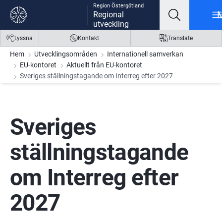
Region Östergötland
Gå till innehåll
Gå till meny
Gå till sidfot
Regional
utveckling
Lyssna
Kontakt
Translate
Hem
Utvecklingsområden
Internationell samverkan
EU-kontoret
Aktuellt från EU-kontoret
Sveriges ställningstagande om Interreg efter 2027
Sveriges 
ställningstagande 
om Interreg efter 
2027