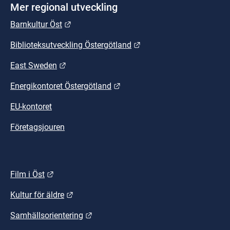
Mer regional utveckling
Länk till annan webbplats.
Barnkultur Öst
Länk till annan webbplat
Biblioteksutveckling Östergötland
Länk till annan webbplats.
East Sweden
Länk till annan webbplats.
Energikontoret Östergötland
EU-kontoret
Företagsjouren
Länk till annan webbplats.
Film i Öst
Länk till annan webbplats.
Kultur för äldre
Länk till annan webbplats.
Samhällsorientering