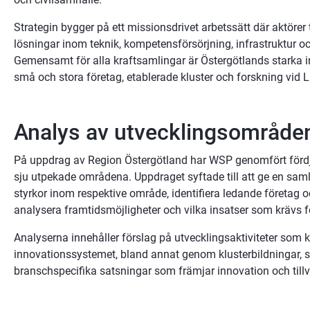
Strategin bygger på ett missionsdrivet arbetssätt där aktörer
lösningar inom teknik, kompetensförsörjning, infrastruktur oc
Gemensamt för alla kraftsamlingar är Östergötlands starka
små och stora företag, etablerade kluster och forskning vid L
Analys av utvecklingsområde
På uppdrag av Region Östergötland har WSP genomfört fördj
sju utpekade områdena. Uppdraget syftade till att ge en saml
styrkor inom respektive område, identifiera ledande företag 
analysera framtidsmöjligheter och vilka insatser som krävs fö
Analyserna innehåller förslag på utvecklingsaktiviteter som k
innovationssystemet, bland annat genom klusterbildningar, str
branschspecifika satsningar som främjar innovation och tillvä