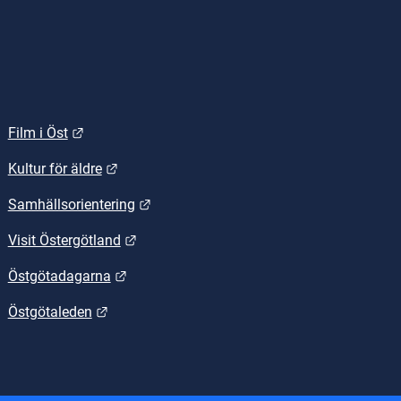
Länk till annan webbplats.
Film i Öst
.
Länk till annan webbplats.
Kultur för äldre
Länk till annan webbplats.
Samhällsorientering
Länk till annan webbplats.
Visit Östergötland
Länk till annan webbplats.
Östgötadagarna
Länk till annan webbplats.
Östgötaleden