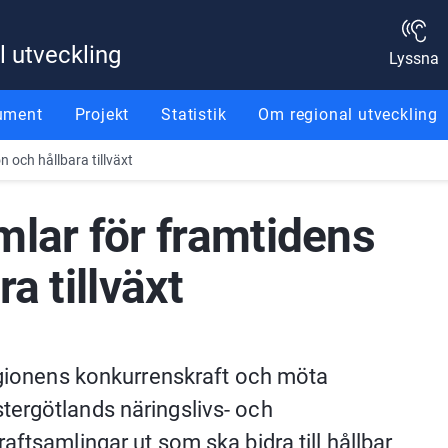
l utveckling
Lyssna
ument
Projekt
Statistik
Om regional utveckling
 och hållbara tillväxt
lar för framtidens 
a tillväxt
egionens konkurrenskraft och möta 
ergötlands näringslivs- och 
ftsamlingar ut som ska bidra till hållbar 