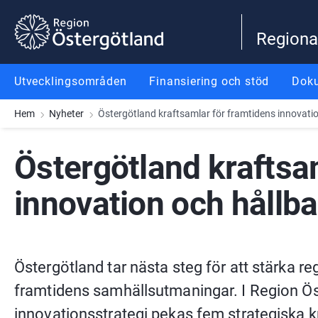
Gå till innehåll
Gå till meny
Gå till sidfot
Regiona
Utvecklingsområden
Finansiering och stöd
Dok
Hem
Nyheter
Östergötland kraftsamlar för framtidens innovation
Östergötland kraftsam
innovation och hållbar
Östergötland tar nästa steg för att stärka r
framtidens samhällsutmaningar. I Region Öst
innovationsstrategi pekas fem strategiska kra