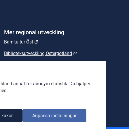
Mer regional utveckling
Länk till annan webbplats.
Barnkultur Öst
Länk till annan webbplats
Biblioteksutveckling Östergötland
Länk till annan webbplats.
East Sweden
Länk till annan webbplats.
Energikontoret Östergötland
land annat för anonym statistik. Du hjälper
EU-kontoret
ies.
Företagsjouren
 kakor
Anpassa inställningar