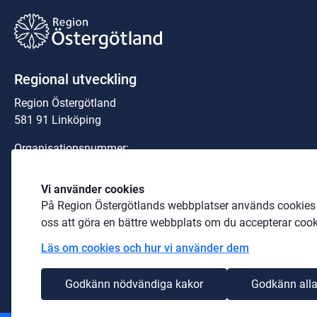
Regional utveckling
Region Östergötland
581 91 Linköping
Organisationsnummer:
23 21 00-0040
Vi använder cookies
Telefon: 
010-103 00 00
 (växel)
På Region Östergötlands webbplatser används cookies b
E-post: 
region@regionostergotland.se
oss att göra en bättre webbplats om du accepterar cook
Läs om cookies och hur vi använder dem
Länk till annan webbplats.
Pressrum
Godkänn nödvändiga kakor
Godkänn alla