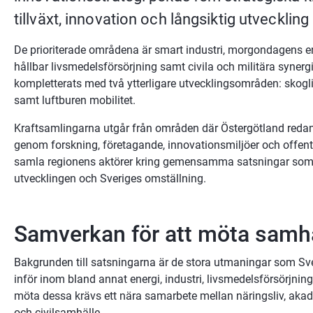
tillväxt, innovation och långsiktig utveckling
De prioriterade områdena är smart industri, morgondagens ener
hållbar livsmedelsförsörjning samt civila och militära synergi
kompletterats med två ytterligare utvecklingsområden: skogli
samt luftburen mobilitet.
Kraftsamlingarna utgår från områden där Östergötland redan 
genom forskning, företagande, innovationsmiljöer och offentl
samla regionens aktörer kring gemensamma satsningar som s
utvecklingen och Sveriges omställning.
Samverkan för att möta samh
Bakgrunden till satsningarna är de stora utmaningar som Sve
inför inom bland annat energi, industri, livsmedelsförsörjning,
möta dessa krävs ett nära samarbete mellan näringsliv, aka
och civilsamhälle.