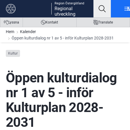
Region Östergötland
Gå till innehåll
Gå till meny
Gå till sidfot
Regional
utveckling
Lyssna
Kontakt
Translate
Hem
Kalender
Öppen kulturdialog nr 1 av 5 - inför Kulturplan 2028-2031
Kultur
Öppen kulturdialog 
nr 1 av 5 - inför 
Kulturplan 2028-
2031