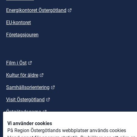
Länk till annan webbplats.
Energikontoret Östergötland
EU-kontoret
Företagsjouren
Länk till annan webbplats.
Film i Öst
Länk till annan webbplats.
Kultur för äldre
Länk till annan webbplats.
Samhällsorientering
Länk till annan webbplats.
Visit Östergötland
Länk till annan webbplats.
Östgötadagarna
Vi använder cookies
Länk till annan webbplats.
Östgötaleden
På Region Östergötlands webbplatser används cookies