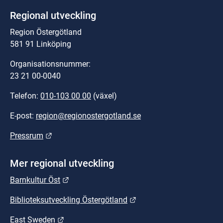
Regional utveckling
Region Östergötland
581 91 Linköping
Organisationsnummer:
23 21 00-0040
Telefon: 
010-103 00 00
 (växel)
E-post: 
region@regionostergotland.se
Länk till annan webbplats.
Pressrum
Mer regional utveckling
Länk till annan webbplats.
Barnkultur Öst
Länk till annan webbplat
Biblioteksutveckling Östergötland
Länk till annan webbplats.
East Sweden