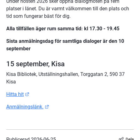
Under hösten 2026 sker öppna dialogmöten på fem 
platser i länet. Du är varmt välkommen till den plats och 
tid som fungerar bäst för dig.
Alla tillfällen äger rum samma tid: kl 17.30 - 19.45
Sista anmälningsdag för samtliga dialoger är den 10 
september
15 september, Kisa
Kisa Bibliotek, Utställningshallen, Torggatan 2, 590 37 
Kisa
Länk till annan webbplats.
Hitta hit
Länk till annan webbplats.
Anmälningslänk.
Publicerad 
2026-06-25
Dela